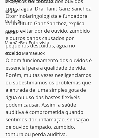
Lifestyle, Moda & Beleza
exageros do contato dos ouvidos 
com a água. Dra. Tanit Ganz Sanchez, 
Saúde
Otorrinolaringologista e fundadora 
Nutrição
do Instituto Ganz Sanchez, explica 
como evitar dor de ouvido, zumbido 
Festas
e outros danos causados por 
MamãeBox Entrevista
pequenos descuidos, água no 
ouvido. 
Você no MamãeBox
O bom funcionamento dos ouvidos é 
essencial para a qualidade de vida. 
Porém, muitas vezes negligenciamos 
ou subestimamos os problemas que 
a entrada de  uma simples gota de 
água ou uso das hastes flexíveis 
podem causar. Assim, a saúde 
auditiva é comprometida quando 
sentimos dor, inflamação, sensação 
de ouvido tampado, zumbido, 
tontura ou perda auditiva.  