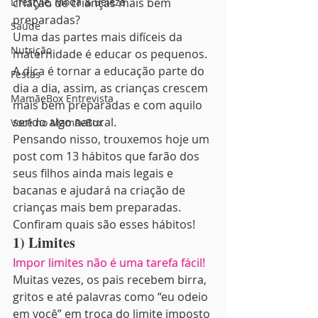
Lifestyle, Moda & Beleza
criação de crianças mais bem 
preparadas?
Saúde
Uma das partes mais difíceis da 
Nutrição
maternidade é educar os pequenos. 
A dica é tornar a educação parte do 
Festas
dia a dia, assim, as crianças crescem 
MamãeBox Entrevista
mais bem preparadas e com aquilo 
sendo algo natural.
Você no MamãeBox
Pensando nisso, trouxemos hoje um 
post com 13 hábitos que farão dos 
seus filhos ainda mais legais e 
bacanas e ajudará na criação de 
crianças mais bem preparadas.
Confiram quais são esses hábitos!
1) Limites
Impor limites não é uma tarefa fácil!
Muitas vezes, os pais recebem birra, 
gritos e até palavras como “eu odeio 
em você” em troca do limite imposto 