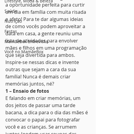
Lifestyle, Moda & Beleza
a oportunidade perfeita para curtir 
Saúde
um dia em família com muita risada 
e afeto! Para te dar algumas ideias 
Nutrição
de como vocês podem aproveitar a 
Festas
data em casa, a gente reuniu uma 
lista de atividades para envolver 
MamãeBox Entrevista
mães e filhos em uma programação 
Você no MamãeBox
que seja divertida para ambos. 
Inspire-se nessas dicas e invente 
outras que sejam a cara da sua 
família! Nunca é demais criar 
memórias juntos, né?  
1 – Ensaio de fotos
E falando em criar memórias, um 
dos jeitos de passar uma tarde 
bacana, a dica para o dia das mães é 
convocar o papai para fotografar 
você e as crianças. Se arrumem 