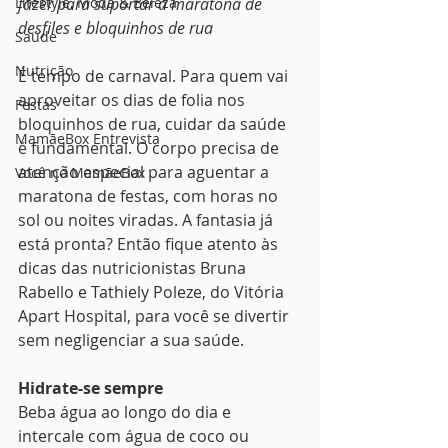
Lifestyle, Moda & Beleza
fazer para suportar a maratona de 
desfiles e bloquinhos de rua
Saúde
Nutrição
É tempo de carnaval. Para quem vai 
aproveitar os dias de folia nos 
Festas
bloquinhos de rua, cuidar da saúde 
MamãeBox Entrevista
é fundamental. O corpo precisa de 
atenção especial para aguentar a 
Você no MamãeBox
maratona de festas, com horas no 
sol ou noites viradas. A fantasia já 
está pronta? Então fique atento às 
dicas das nutricionistas Bruna 
Rabello e Tathiely Poleze, do Vitória 
Apart Hospital, para você se divertir 
sem negligenciar a sua saúde.
Hidrate-se sempre
Beba água ao longo do dia e 
intercale com água de coco ou 