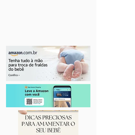
Se beber, não dirija. Se estiver
grávida, não beba!