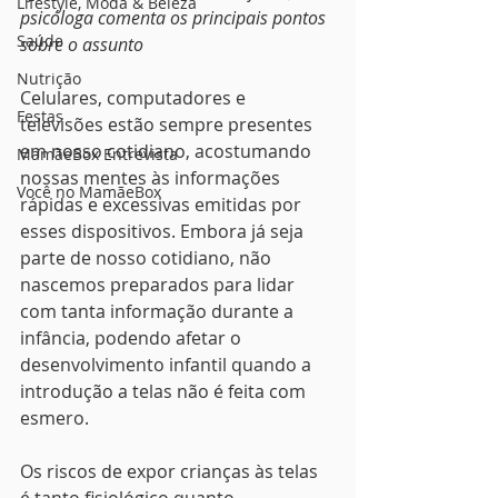
Lifestyle, Moda & Beleza
psicóloga comenta os principais pontos 
Saúde
sobre o assunto
Nutrição
Celulares, computadores e 
Festas
televisões estão sempre presentes 
em nosso cotidiano, acostumando 
MamãeBox Entrevista
nossas mentes às informações 
Você no MamãeBox
rápidas e excessivas emitidas por 
esses dispositivos. Embora já seja 
parte de nosso cotidiano, não 
nascemos preparados para lidar 
com tanta informação durante a 
infância, podendo afetar o 
desenvolvimento infantil quando a 
introdução a telas não é feita com 
esmero.
Os riscos de expor crianças às telas 