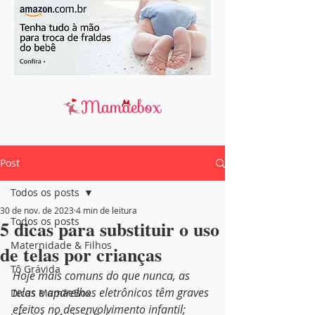
Post
Todos os posts
30 de nov. de 2023
4 min de leitura
Todos os posts
5 dicas para substituir o uso
Maternidade & Filhos
de telas por crianças
Tô Grávida
Hoje mais comuns do que nunca, as 
telas e aparelhos eletrônicos têm graves 
Dicas MamãeBox
efeitos no desenvolvimento infantil; 