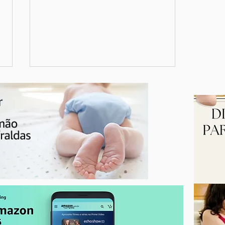
Seu mamilo rachou? Cuidados
essenciais durante a
amamentação