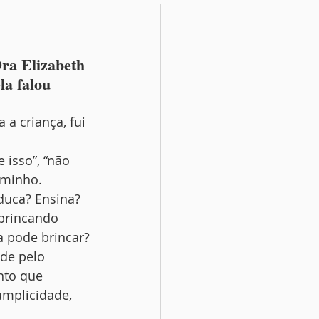
ra Elizabeth 
la falou 
a criança, fui 
isso”, “não 
aminho.
duca? Ensina?
 brincando 
a pode brincar?
de pelo 
nto que 
mplicidade, 