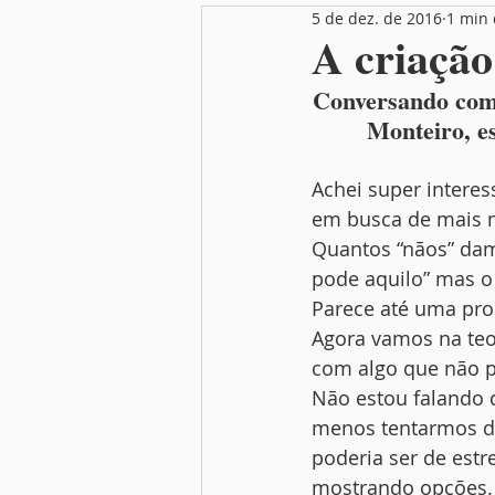
5 de dez. de 2016
1 min 
Nutrição
Festas
Mamãe
A criação
Conversando com 
Monteiro, es
Achei super interes
em busca de mais m
Quantos “nãos” damo
pode aquilo” mas o
Parece até uma pro
Agora vamos na teor
com algo que não p
Não estou falando d
menos tentarmos di
poderia ser de est
mostrando opções.