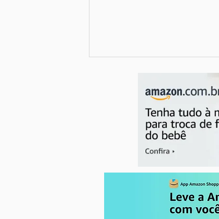
Como a alimentação na
gravidez impacta na saúde da
mãe e do bebê?