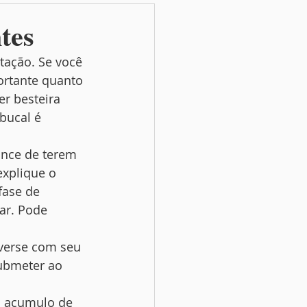
tes
tação. Se você 
portante quanto 
r besteira 
bucal é 
nce de terem 
xplique o 
fase de 
ar. Pode 
nverse com seu 
ubmeter ao 
o acumulo de 