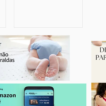
Seu mamilo rachou? Cuidados
essenciais durante a
amamentação