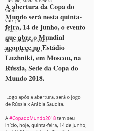
Lifestyle, Moda & Beleza
A abertura da Copa do 
Saúde
Mundo será nesta quinta-
Nutrição
feira, 14 de junho, o evento 
Festas
que abre o Mundial 
MamãeBox Entrevista
acontece no Estádio 
Você no MamãeBox
Luzhniki, em Moscou, na 
Rússia, Sede da Copa do 
Mundo 2018.
 Logo após a abertura, será o jogo 
de Rússia x Arábia Saudita.
A 
#CopadoMundo2018
 tem seu 
início, hoje, quinta-feira, 14 de junho, 