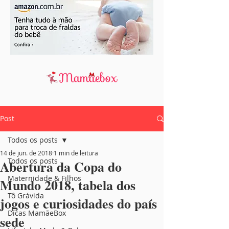
Post
Todos os posts
14 de jun. de 2018
1 min de leitura
Todos os posts
Abertura da Copa do
Maternidade & Filhos
Mundo 2018, tabela dos
Tô Grávida
jogos e curiosidades do país
Dicas MamãeBox
sede