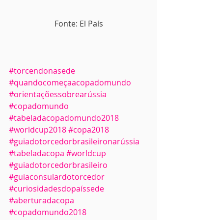
Fonte: El País
#torcendonasede
#quandocomeçaacopadomundo
#orientaçõessobrearússia
#copadomundo
#tabeladacopadomundo2018
#worldcup2018
#copa2018
#guiadotorcedorbrasileironarússia
#tabeladacopa
#worldcup
#guiadotorcedorbrasileiro
#guiaconsulardotorcedor
#curiosidadesdopaíssede
#aberturadacopa
#copadomundo2018