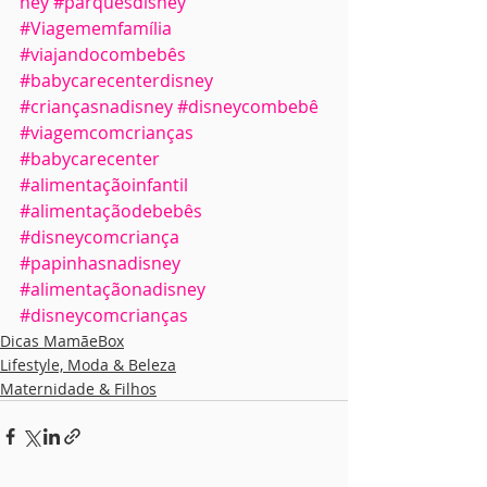
ney
#parquesdisney
#Viagememfamília
#viajandocombebês
#babycarecenterdisney
#criançasnadisney
#disneycombebê
#viagemcomcrianças
#babycarecenter
#alimentaçãoinfantil
#alimentaçãodebebês
#disneycomcriança
#papinhasnadisney
#alimentaçãonadisney
#disneycomcrianças
Dicas MamãeBox
Lifestyle, Moda & Beleza
Maternidade & Filhos