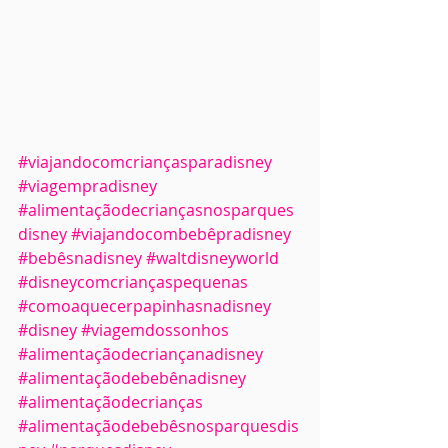
#viajandocomcriançasparadisney
#viagempradisney
#alimentaçãodecriançasnosparques
disney
#viajandocombebêpradisney
#bebêsnadisney
#waltdisneyworld
#disneycomcriançaspequenas
#comoaquecerpapinhasnadisney
#disney
#viagemdossonhos
#alimentaçãodecriançanadisney
#alimentaçãodebebênadisney
#alimentaçãodecrianças
#alimentaçãodebebêsnosparquesdis