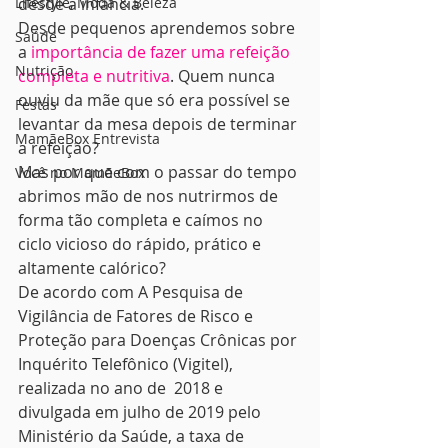
Lifestyle, Moda & Beleza
desde a infância.
Desde pequenos aprendemos sobre 
Saúde
a 
importância de fazer uma refeição 
Nutrição
completa e nutritiva
. Quem nunca 
ouviu da mãe que só era possível se 
Festas
levantar da mesa depois de terminar 
MamãeBox Entrevista
a refeição?
Mas por que com o passar do tempo 
Você no MamãeBox
abrimos mão de nos nutrirmos de 
forma tão completa e caímos no 
ciclo vicioso do rápido, prático e 
altamente calórico?
De acordo com A Pesquisa de 
Vigilância de Fatores de Risco e 
Proteção para Doenças Crônicas por 
Inquérito Telefônico (Vigitel), 
realizada no ano de  2018 e 
divulgada em julho de 2019 pelo 
Ministério da Saúde, a taxa de 