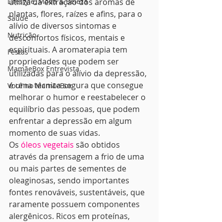
Lifestyle, Moda & Beleza
utiliza da extração dos aromas de 
plantas, flores, raízes e afins, para o 
Saúde
alívio de diversos sintomas e 
Nutrição
desconfortos físicos, mentais e 
espirituais. A aromaterapia tem 
Festas
propriedades que podem ser 
MamãeBox Entrevista
utilizadas para o alívio da depressão, 
é uma técnica segura que consegue 
Você no MamãeBox
melhorar o humor e reestabelecer o 
equilíbrio das pessoas, que podem 
enfrentar a depressão em algum 
momento de suas vidas.
Os 
óleos vegetais
 são obtidos 
através da prensagem a frio de uma 
ou mais partes de sementes de 
oleaginosas, sendo importantes 
fontes renováveis, sustentáveis, que 
raramente possuem componentes 
alergênicos. Ricos em proteínas, 