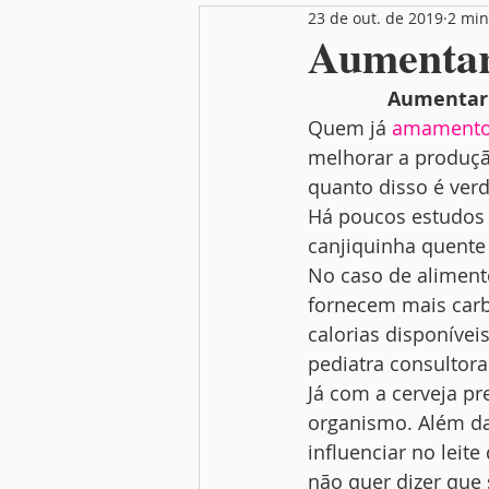
23 de out. de 2019
2 min
Nutrição
Festas
Mamãe
Aumentar 
Aumentar 
Quem já 
amament
melhorar a produção 
quanto disso é ver
Há poucos estudos 
canjiquinha quente 
No caso de alimento
fornecem mais carbo
calorias disponívei
pediatra consultor
Já com a cerveja pr
organismo. Além da 
influenciar no leite
não quer dizer que 