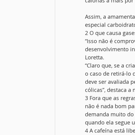
calorias a mais por 
Assim, a amamentaç
especial carboidrat
2 O que causa gase
“Isso não é comprov
desenvolvimento inf
Loretta.
“Claro que, se a cr
o caso de retirá-lo
deve ser avaliada 
cólicas”, destaca a
3 Fora que as regr
não é nada bom par
demanda muito do o
quando ela segue u
4 A cafeína está l