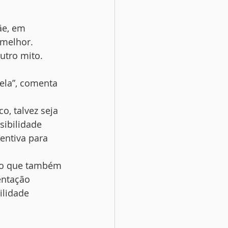
ãe, em 
 melhor.
outro mito. 
ela”, comenta 
, talvez seja 
sibilidade 
ntiva para 
 o que também 
entação 
lidade 