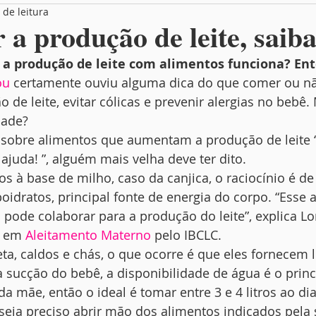
 de leitura
Box Entrevista
Você no MamãeBox
a produção de leite, saib
a produção de leite com alimentos funciona? Ent
ou
 certamente ouviu alguma dica do que comer ou nã
de leite, evitar cólicas e prevenir alergias no bebê. M
dade?
sobre alimentos que aumentam a produção de leite
ajuda! ”, alguém mais velha deve ter dito.
s à base de milho, caso da canjica, o raciocínio é de
idratos, principal fonte de energia do corpo. “Esse
s pode colaborar para a produção do leite”, explica L
a em 
Aleitamento Materno
 pelo IBCLC.
eta, caldos e chás, o que ocorre é que eles fornecem l
sucção do bebê, a disponibilidade de água é o princi
 da mãe, então o ideal é tomar entre 3 e 4 litros ao di
seja preciso abrir mão dos alimentos indicados pela 