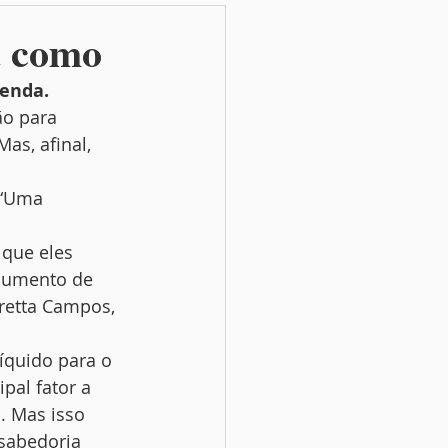
a como
enda. 
o para 
as, afinal, 
 “Uma 
 que eles 
 aumento de 
oretta Campos, 
íquido para o 
pal fator a 
a. Mas isso 
sabedoria 