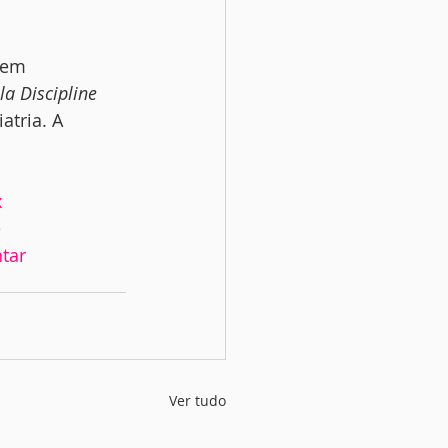
 em 
la Discipline 
tria. A 
x
e
tar
Ver tudo