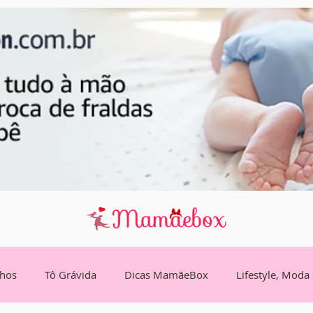
lhos
Tô Grávida
Dicas MamãeBox
Lifestyle, Moda