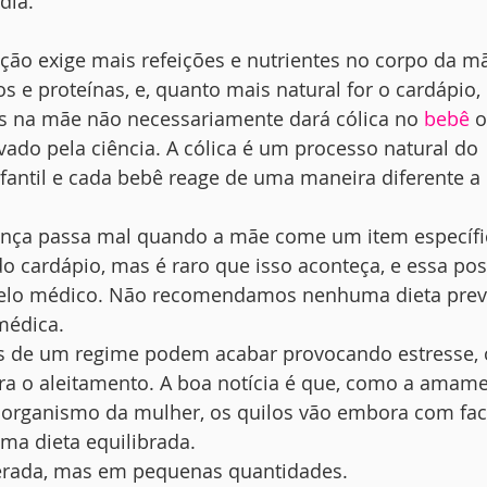
dia.
ão exige mais refeições e nutrientes no corpo da m
os e proteínas, e, quanto mais natural for o cardápio,
s na mãe não necessariamente dará cólica no 
bebê
 
ado pela ciência. A cólica é um processo natural do 
antil e cada bebê reage de uma maneira diferente a 
iança passa mal quando a mãe come um item específico
 do cardápio, mas é raro que isso aconteça, e essa pos
pelo médico. Não recomendamos nenhuma dieta preve
 médica.
as de um regime podem acabar provocando estresse,
a o aleitamento. A boa notícia é que, como a amam
rganismo da mulher, os quilos vão embora com faci
ma dieta equilibrada.
iberada, mas em pequenas quantidades.