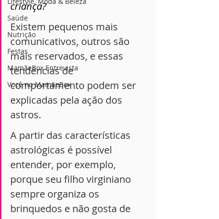
Lifestyle, Moda & Beleza
criança? 
Saúde
Existem pequenos mais 
Nutrição
comunicativos, outros são 
Festas
mais reservados, e essas 
MamãeBox Entrevista
tendências de 
comportamento podem ser 
Você no MamãeBox
explicadas pela ação dos 
astros.
A partir das características 
astrológicas é possível 
entender, por exemplo, 
porque seu filho virginiano 
sempre organiza os 
brinquedos e não gosta de 