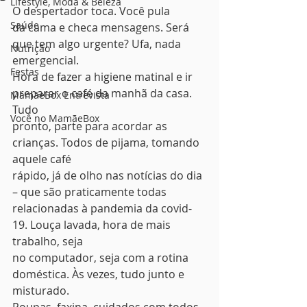
Lifestyle, Moda & Beleza
O despertador toca. Você pula
Saúde
da cama e checa mensagens. Será 
que tem algo urgente? Ufa, nada 
Nutrição
emergencial.
Festas
Hora de fazer a higiene matinal e ir 
preparar o café da manhã da casa. 
MamãeBox Entrevista
Tudo
Você no MamãeBox
pronto, parte para acordar as 
crianças. Todos de pijama, tomando 
aquele café
rápido, já de olho nas notícias do dia 
– que são praticamente todas
relacionadas à pandemia da covid-
19. Louça lavada, hora de mais 
trabalho, seja
no computador, seja com a rotina 
doméstica. Às vezes, tudo junto e 
misturado.