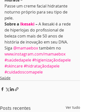
Hidrate 
–
Passe um creme facial hidratante 
noturno próprio para seu tipo de 
pele. 
Sobre a 
Ikesaki
 – 
A Ikesaki é a rede 
de hiperlojas do profissional de 
beleza com mais de 50 anos de 
história de inovação em seu DNA.
Siga 
@mamaebox
 também no 
www.instagram.com/mamaebox
#saúdedapele
#higienizaçãodapele
#skincare
#hidrataçãodapele
#cuidadoscomapele
Saúde
Posts recentes
Ver tudo