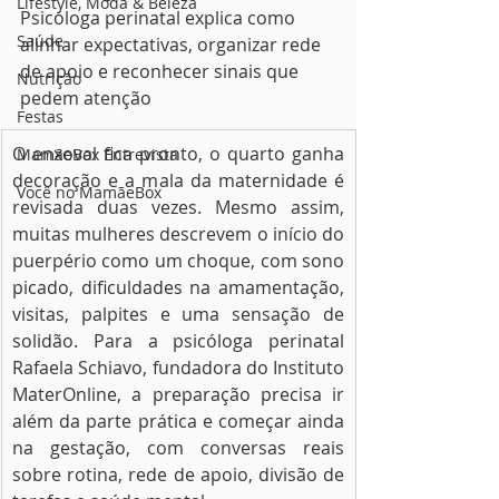
Lifestyle, Moda & Beleza
Psicóloga perinatal explica como 
Saúde
alinhar expectativas, organizar rede 
de apoio e reconhecer sinais que 
Nutrição
pedem atenção
Festas
O enxoval fica pronto, o quarto ganha 
MamãeBox Entrevista
decoração e a mala da maternidade é 
Você no MamãeBox
revisada duas vezes. Mesmo assim, 
muitas mulheres descrevem o início do 
puerpério como um choque, com sono 
picado, dificuldades na amamentação, 
visitas, palpites e uma sensação de 
solidão. Para a psicóloga perinatal 
Rafaela Schiavo, fundadora do Instituto 
MaterOnline, a preparação precisa ir 
além da parte prática e começar ainda 
na gestação, com conversas reais 
sobre rotina, rede de apoio, divisão de 