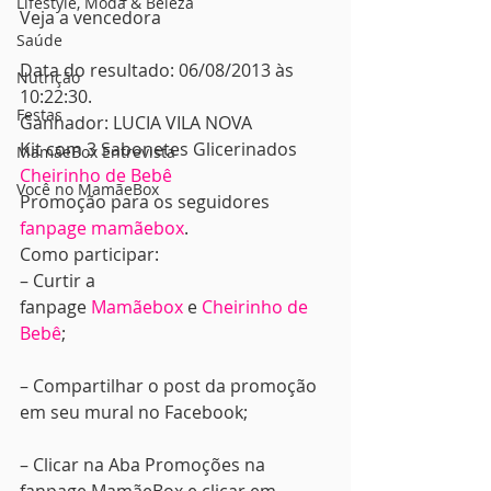
Lifestyle, Moda & Beleza
Veja a vencedora
Saúde
Data do resultado: 06/08/2013 às 
Nutrição
10:22:30.
Festas
Ganhador: LUCIA VILA NOVA
Kit com 3 Sabonetes Glicerinados 
MamãeBox Entrevista
Cheirinho de Bebê
Você no MamãeBox
Promoção para os seguidores 
fanpage mamãebox
.
Como participar:
– Curtir a 
fanpage 
Mamãebox
 e 
Cheirinho de 
Bebê
;
– Compartilhar o post da promoção 
em seu mural no Facebook;
– Clicar na Aba Promoções na 