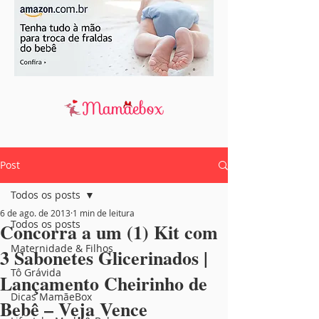
Post
Todos os posts
6 de ago. de 2013
1 min de leitura
Todos os posts
Concorra a um (1) Kit com
Maternidade & Filhos
3 Sabonetes Glicerinados |
Tô Grávida
Lançamento Cheirinho de
Dicas MamãeBox
Bebê – Veja Vence