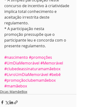
* A simples participação neste 
concurso de incentivo à criatividade 
implica total conhecimento e 
aceitação irrestrita deste 
regulamento.
* A participação nesta 
promoção pressupõe que o 
participante leu e concorda com o 
presente regulamento.
#nascimento
#promoções
#UmDiaMemorável
#Memorável
#clubedeassinaturamamãebox
#LivroUmDiaMemorável
#bebê
#promoçãoclubemamãebox
#mamãebox
Dicas MamãeBox