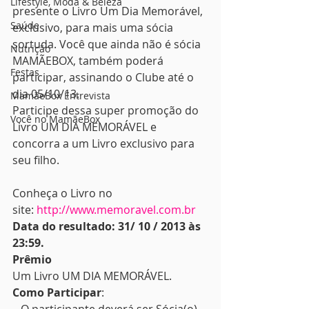
Lifestyle, Moda & Beleza
presente o Livro Um Dia Memorável, 
Saúde
exclusivo, para mais uma sócia 
sortuda. Você que ainda não é sócia 
Nutrição
MAMÃEBOX, também poderá 
Festas
participar, assinando o Clube até o 
dia 05/10/13.
MamãeBox Entrevista
Participe dessa super promoção do 
Você no MamãeBox
Livro UM DIA MEMORÁVEL e 
concorra a um Livro exclusivo para 
seu filho.
Conheça o Livro no 
site: 
http://www.memoravel.com.br
Data do resultado: 31/ 10 / 2013 às 
23:59.
Prêmio
Um Livro UM DIA MEMORÁVEL.
Como Participar
: