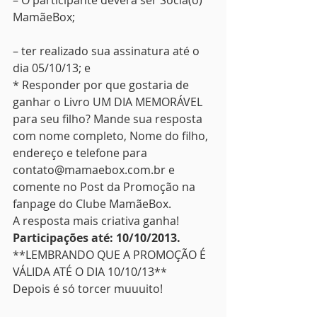
– O participante deverá ser Sócia(o) 
MamãeBox;
– ter realizado sua assinatura até o 
dia 05/10/13; e
* Responder por que gostaria de 
ganhar o Livro UM DIA MEMORÁVEL 
para seu filho? Mande sua resposta 
com nome completo, Nome do filho, 
endereço e telefone para 
contato@mamaebox.com.br e 
comente no Post da Promoção na 
fanpage do Clube MamãeBox.
A resposta mais criativa ganha!
Participações até: 10/10/2013.
**LEMBRANDO QUE A PROMOÇÃO É 
VÁLIDA ATÉ O DIA 10/10/13**
Depois é só torcer muuuito!