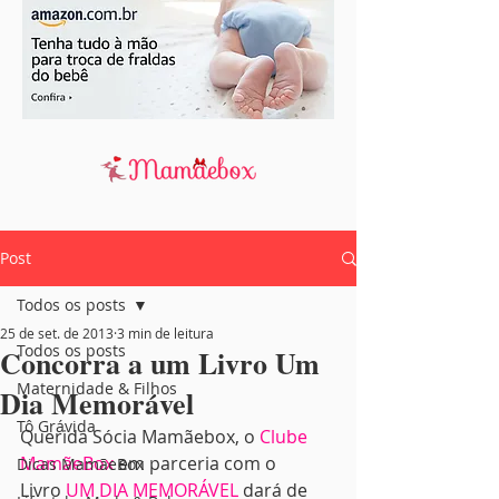
Post
Todos os posts
25 de set. de 2013
3 min de leitura
Todos os posts
Concorra a um Livro Um
Maternidade & Filhos
Dia Memorável
Tô Grávida
Querida Sócia Mamãebox, o 
Clube 
MamãeBox
 em parceria com o 
Dicas MamãeBox
Livro 
UM DIA MEMORÁVEL
 dará de 