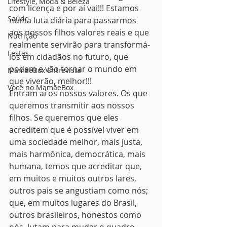
Lifestyle, Moda & Beleza
com licença e por aí vai!!! Estamos 
Saúde
numa luta diária para passarmos 
aos nossos filhos valores reais e que 
Nutrição
realmente servirão para transformá-
Festas
los em cidadãos no futuro, que 
podem e vão tornar o mundo em 
MamãeBox Entrevista
que viverão, melhor!!!
Você no MamãeBox
Entram aí os nossos valores. Os que 
queremos transmitir aos nossos 
filhos. Se queremos que eles 
acreditem que é possível viver em 
uma sociedade melhor, mais justa, 
mais harmônica, democrática, mais 
humana, temos que acreditar que, 
em muitos e muitos outros lares, 
outros pais se angustiam como nós; 
que, em muitos lugares do Brasil, 
outros brasileiros, honestos como 