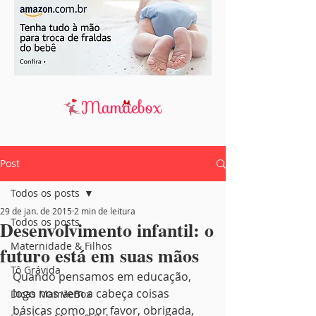
Post
Todos os posts
29 de jan. de 2015
2 min de leitura
Todos os posts
Desenvolvimento infantil: o
Maternidade & Filhos
futuro está em suas mãos
Tô Grávida
Quando pensamos em educação, 
logo nos vem a cabeça coisas 
Dicas MamãeBox
básicas como por favor, obrigada, 