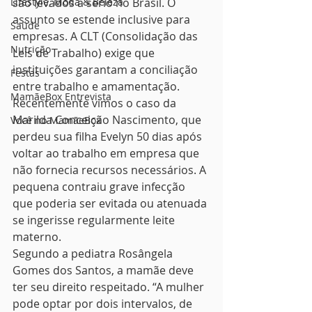
Lifestyle, Moda & Beleza
são levados a sério no Brasil. O 
assunto se estende inclusive para 
Saúde
empresas. A CLT (Consolidação das 
Nutrição
Leis de Trabalho) exige que 
instituições garantam a conciliação 
Festas
entre trabalho e amamentação.
MamãeBox Entrevista
Recentemente vimos o caso da 
Marilda Conceição Nascimento, que 
Você no MamãeBox
perdeu sua filha Evelyn 50 dias após 
voltar ao trabalho em empresa que 
não fornecia recursos necessários. A 
pequena contraiu grave infecção 
que poderia ser evitada ou atenuada 
se ingerisse regularmente leite 
materno.
Segundo a pediatra Rosângela 
Gomes dos Santos, a mamãe deve 
ter seu direito respeitado. “A mulher 
pode optar por dois intervalos, de 