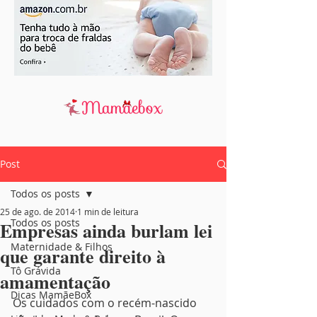
Post
Todos os posts
25 de ago. de 2014
1 min de leitura
Todos os posts
Empresas ainda burlam lei
Maternidade & Filhos
que garante direito à
Tô Grávida
amamentação
Dicas MamãeBox
Os cuidados com o recém-nascido 