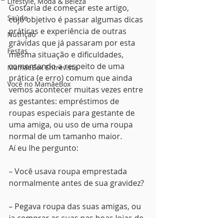
Lifestyle, Moda & Beleza
Gostaria de começar este artigo, 
Saúde
cujo objetivo é passar algumas dicas 
práticas e experiência de outras 
Nutrição
grávidas que já passaram por esta 
Festas
mesma situação e dificuldades, 
comentando a respeito de uma 
MamãeBox Entrevista
prática (e erro) comum que ainda 
Você no MamãeBox
vemos acontecer muitas vezes entre 
as gestantes: empréstimos de 
roupas especiais para gestante de 
uma amiga, ou uso de uma roupa 
normal de um tamanho maior.
Aí eu lhe pergunto:
– Você usava roupa emprestada 
normalmente antes de sua gravidez?
– Pegava roupa das suas amigas, ou 