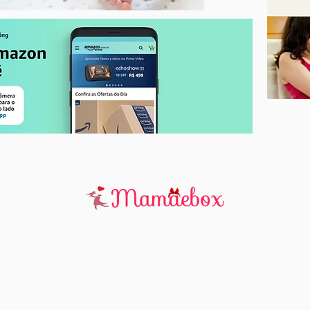
essenciais durante a
amamentação