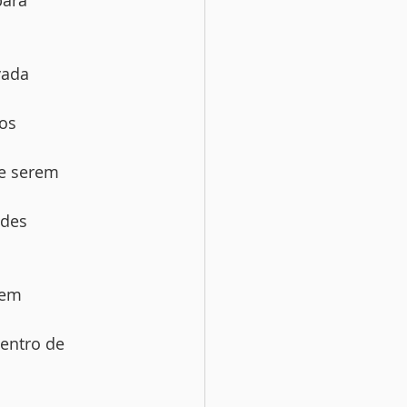
para
vada
 os
te serem
ides
 em
entro de