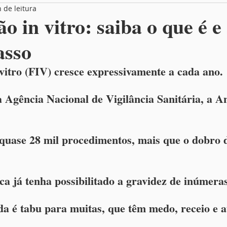
 de leitura
Box Entrevista
Você no MamãeBox
ão in vitro: saiba o que é e
asso
n vitro (FIV) cresce expressivamente a cada ano.
Agência Nacional de Vigilância Sanitária, a An
 quase 28 mil procedimentos, mais que o dobro 
ca já tenha possibilitado a gravidez de inúmera
da é tabu para muitas, que têm medo, receio e a