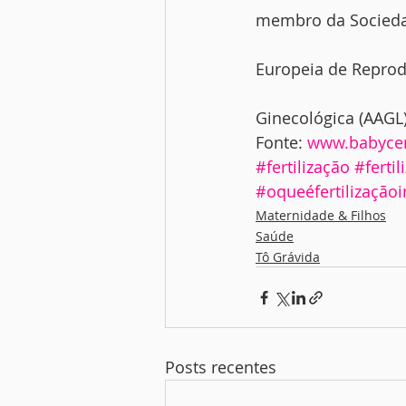
membro da Socieda
Europeia de Repro
Ginecológica (AAGL)
Fonte: 
www.babycen
#fertilização
#fertil
#oqueéfertilizaçãoi
Maternidade & Filhos
Saúde
Tô Grávida
Posts recentes