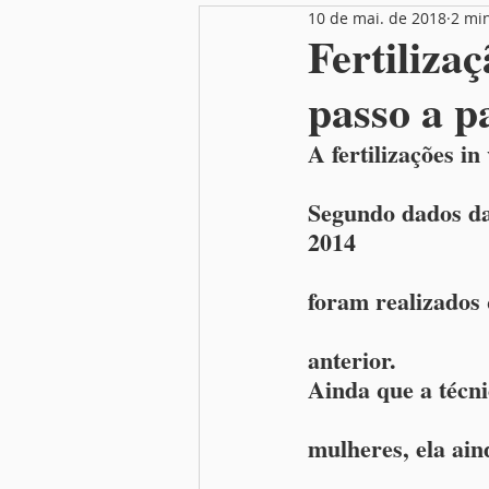
10 de mai. de 2018
2 min
Nutrição
Festas
Mamãe
Fertilizaç
passo a p
A fertilizações i
Segundo dados da 
2014
foram realizados
anterior.
Ainda que a técni
mulheres, ela ain