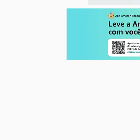
gravidez impacta na saúde da
mãe e do bebê?