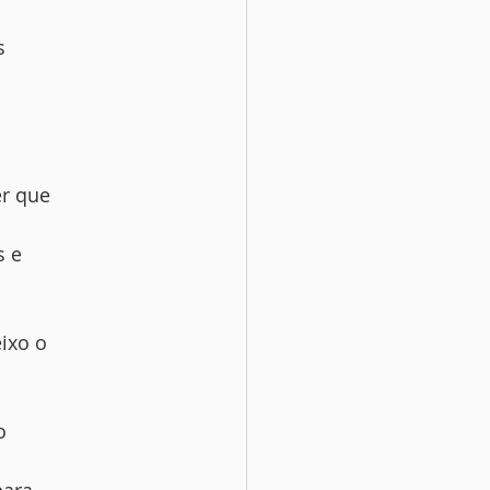
s
er que
s e
ixo o
o