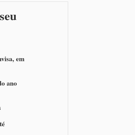
 seu
visa, em 
do ano
s
té