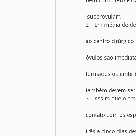
bem com útero e ov
“superovular”.
2 – Em média de dez
ao centro cirúrgico
óvulos são imediat
formados os embriõ
também devem ser 
3 – Assim que o emb
contato com os esp
três a cinco dias d