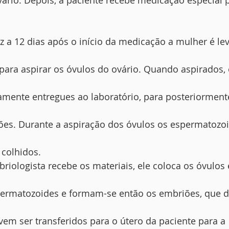
ário. Depois, a paciente recebe medicação especial 
 a 12 dias após o início da medicação a mulher é le
 para aspirar os óvulos do ovário. Quando aspirados,
amente entregues ao laboratório, para posteriormen
es. Durante a aspiração dos óvulos os espermatozo
colhidos.
riologista recebe os materiais, ele coloca os óvulos
ermatozoides e formam-se então os embriões, que d
evem ser transferidos para o útero da paciente para a