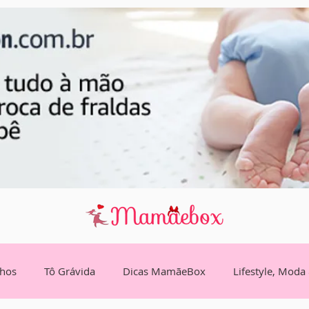
lhos
Tô Grávida
Dicas MamãeBox
Lifestyle, Moda