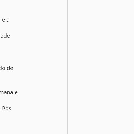
 é a
pode
ado de
umana e
e Pós