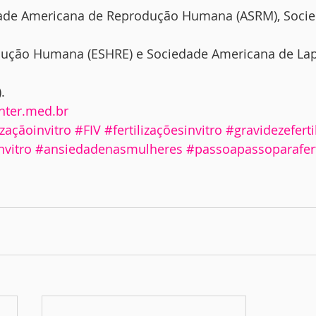
de Americana de Reprodução Humana (ASRM), Soci
dução Humana (ESHRE) e Sociedade Americana de La
.
ter.med.br
izaçãoinvitro
#FIV
#fertilizaçõesinvitro
#gravidezeferti
nvitro
#ansiedadenasmulheres
#passoapassoparafert