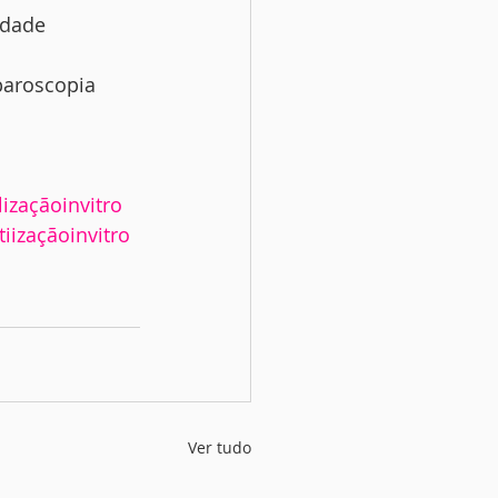
edade
paroscopia
lizaçãoinvitro
iizaçãoinvitro
Ver tudo