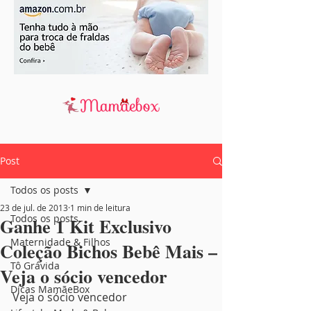
Post
Todos os posts
23 de jul. de 2013
1 min de leitura
Todos os posts
Ganhe 1 Kit Exclusivo
Maternidade & Filhos
Coleção Bichos Bebê Mais –
Tô Grávida
Veja o sócio vencedor
Dicas MamãeBox
Veja o sócio vencedor