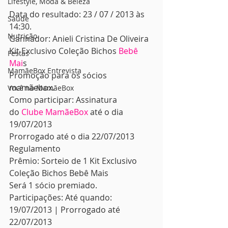
Lifestyle, Moda & Beleza
Data do resultado: 23 / 07 / 2013 às 
Saúde
14:30.
Nutrição
Ganhador: Anieli Cristina De Oliveira
Kit Exclusivo Coleção Bichos 
Bebê 
Festas
Mai
s
MamãeBox Entrevista
Promoção para os sócios 
mamãebox.
Você no MamãeBox
Como participar: Assinatura 
do 
Clube MamãeBox
 até o dia 
19/07/2013
Prorrogado até o dia 22/07/2013
Regulamento
Prêmio: Sorteio de 1 Kit Exclusivo 
Coleção Bichos Bebê Mais
Será 1 sócio premiado.
Participações: Até quando: 
19/07/2013 | Prorrogado até 
22/07/2013