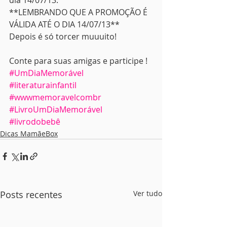
dia 14/07/13.
**LEMBRANDO QUE A PROMOÇÃO É 
VÁLIDA ATÉ O DIA 14/07/13**
Depois é só torcer muuuito!
Conte para suas amigas e participe !
#UmDiaMemorável
#literaturainfantil
#wwwmemoravelcombr
#LivroUmDiaMemorável
#livrodobebê
Dicas MamãeBox
Posts recentes
Ver tudo