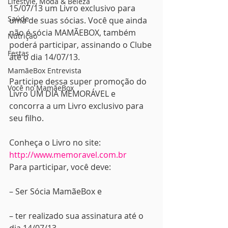
Lifestyle, Moda & Beleza
15/07/13 um Livro exclusivo para 
Saúde
uma de suas sócias. Você que ainda 
não é sócia MAMÃEBOX, também 
Nutrição
poderá participar, assinando o Clube 
Festas
até o dia 14/07/13.
MamãeBox Entrevista
Participe dessa super promoção do 
Você no MamãeBox
Livro UM DIA MEMORÁVEL e 
concorra a um Livro exclusivo para 
seu filho.
Conheça o Livro no site: 
http://www.memoravel.com.br
Para participar, você deve:
– Ser Sócia MamãeBox e
– ter realizado sua assinatura até o 