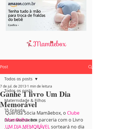
Post
Todos os posts
7 de jul. de 2013
1 min de leitura
Todos os posts
Ganhe 1 livro Um Dia
Maternidade & Filhos
Memorável
Tô Grávida
Querida Sócia Mamãebox, o 
Clube 
MamãeBox
 em parceria com o Livro 
Dicas MamãeBox
UM DIA MEMORÁVEL
 sorteará no dia 