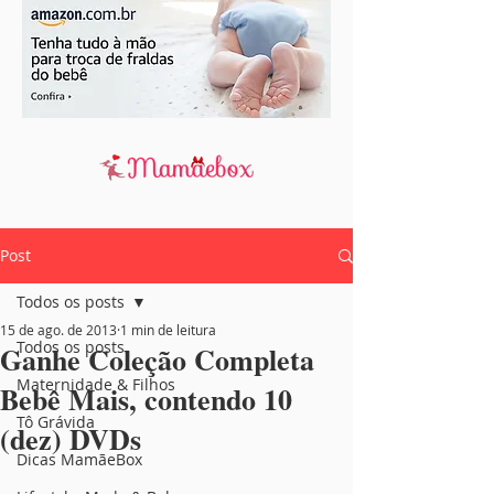
Post
Todos os posts
15 de ago. de 2013
1 min de leitura
Todos os posts
Ganhe Coleção Completa
Maternidade & Filhos
Bebê Mais, contendo 10
Tô Grávida
(dez) DVDs
Dicas MamãeBox