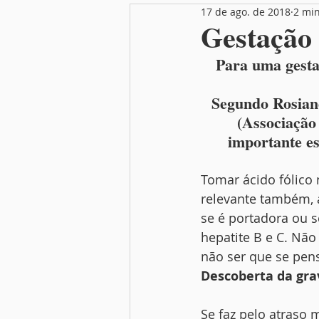
17 de ago. de 2018
2 min
Nutrição
Festas
Mamãe
Gestação 
Para uma gestaç
Segundo Rosiane
(Associação 
importante es
Tomar ácido fólico 
relevante também, 
se é portadora ou s
hepatite B e C. Nã
não ser que se pen
Descoberta da gra
Se faz pelo atraso 