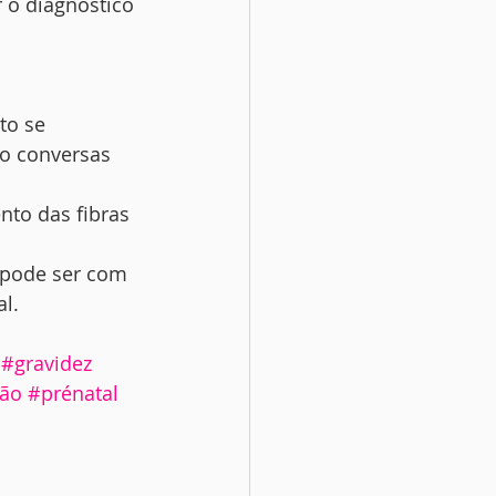
 o diagnóstico 
to se 
ão conversas 
nto das fibras 
l pode ser com 
al.
l
#gravidez
ção
#prénatal