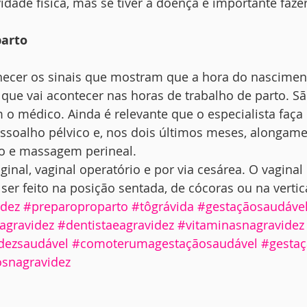
dade física, mas se tiver a doença é importante fazer
parto
ecer os sinais que mostram que a hora do nascimen
que vai acontecer nas horas de trabalho de parto. S
 o médico. Ainda é relevante que o especialista faça 
ssoalho pélvico e, nos dois últimos meses, alongame
o e massagem perineal.
ginal, vaginal operatório e por via cesárea. O vagina
ser feito na posição sentada, de cócoras ou na vertic
idez
#preparoproparto
#tôgrávida
#gestaçãosaudáve
agravidez
#dentistaeagravidez
#vitaminasnagravidez
dezsaudável
#comoterumagestaçãosaudável
#gesta
snagravidez