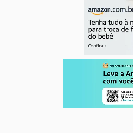
Como a alimentação na
gravidez impacta na saúde da
mãe e do bebê?