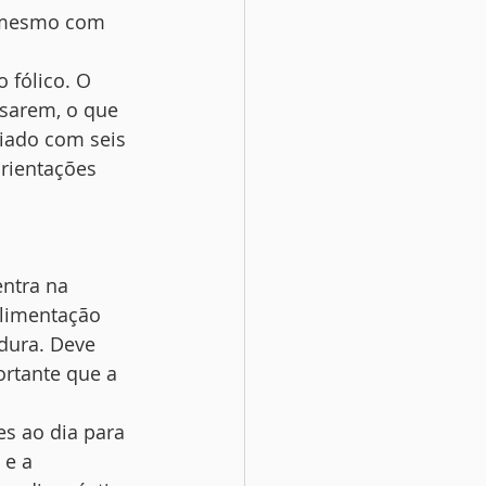
o mesmo com 
 fólico. O 
sarem, o que 
iado com seis 
rientações 
entra na 
alimentação 
dura. Deve 
ortante que a 
s ao dia para 
 e a 