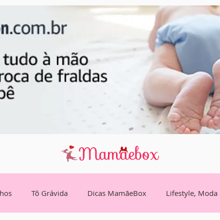
lhos
Tô Grávida
Dicas MamãeBox
Lifestyle, Moda