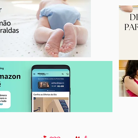
Seu mamilo rachou? Cuidados
essenciais durante a
amamentação