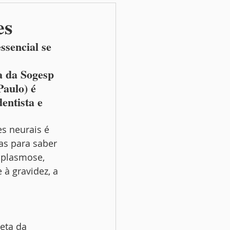
es
ssencial se 
a da Sogesp 
aulo) é 
entista e 
s neurais é 
as para saber 
oplasmose, 
à gravidez, a 
eta da 