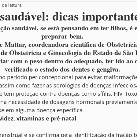
 de leitura
Box Entrevista
Você no MamãeBox
saudável: dicas important
ão saudável, se está pensando em ter filhos, é e
preparar bem.
 Mattar, coordenadora científica de Obstetríci
de Obstetrícia e Ginecologia do Estado de São P
tar com o peso dentro do adequado, ter ido ao d
verificado o estado dos dentes e gengiva.
no período periconcepcional para evitar malformaçõe
assim como fazer as sorologias de doenças infeccios
e tem proteção contra doenças como sífilis, HIV, Tox
o há necessidade de dosagens hormonais previamente 
se em alguma doença específica.
videz, vitaminas e pré-natal
menstrual e se confirma pela identificação da fração b