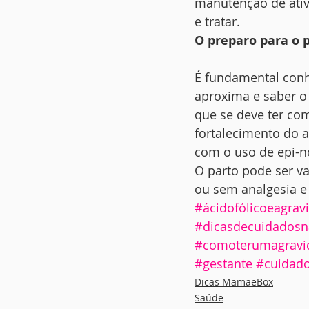
manutenção de ativi
e tratar.
O preparo para o 
É fundamental conh
aproxima e saber o 
que se deve ter com
fortalecimento do a
com o uso de epi-n
O parto pode ser va
ou sem analgesia e 
#ácidofólicoeagrav
#dicasdecuidadosn
#comoterumagravi
#gestante
#cuidado
Dicas MamãeBox
Saúde