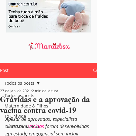
Post
Todos os posts
27 de jan. de 2021
2 min de leitura
Todos os posts
Grávidas e a aprovação da
Maternidade & Filhos
vacina contra covid-19
Tô Grávida
Apesar de aprovadas, especialista 
alerta que 
vacinas
 foram desenvolvidas 
Dicas MamãeBox
em estado emergencial sem incluir 