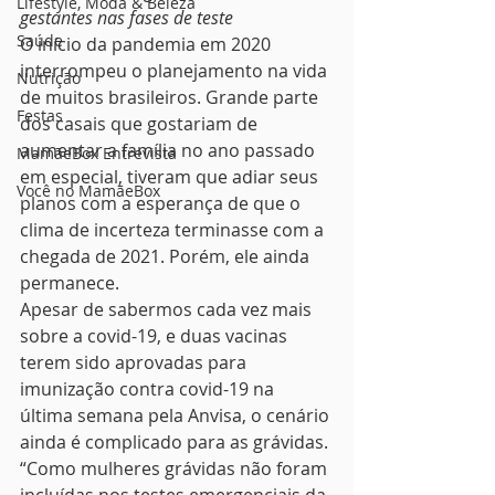
Lifestyle, Moda & Beleza
gestantes nas fases de teste
Saúde
O início da pandemia em 2020 
interrompeu o planejamento na vida 
Nutrição
de muitos brasileiros. Grande parte 
Festas
dos casais que gostariam de 
aumentar a família no ano passado 
MamãeBox Entrevista
em especial, tiveram que adiar seus 
Você no MamãeBox
planos com a esperança de que o 
clima de incerteza terminasse com a 
chegada de 2021. Porém, ele ainda 
permanece. 
Apesar de sabermos cada vez mais 
sobre a covid-19, e duas vacinas 
terem sido aprovadas para 
imunização contra covid-19 na 
última semana pela Anvisa, o cenário 
ainda é complicado para as grávidas. 
“Como mulheres grávidas não foram 