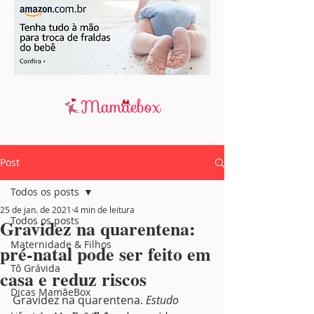
Post
Todos os posts
25 de jan. de 2021
4 min de leitura
Todos os posts
Gravidez na quarentena:
Maternidade & Filhos
pré-natal pode ser feito em
Tô Grávida
casa e reduz riscos
Dicas MamãeBox
Gravidez na quarentena. 
Estudo 