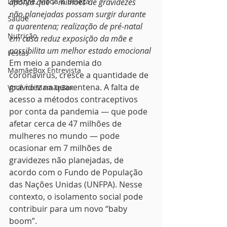
Lifestyle, Moda & Beleza
aponta que 7 milhões de gravidezes 
não planejadas possam surgir durante 
Saúde
a quarentena; realização de pré-natal 
Nutrição
em casa reduz exposição da mãe e 
possibilita um melhor estado emocional
Festas
Em meio a pandemia do 
MamãeBox Entrevista
coronavírus, cresce a quantidade de 
gravidez na quarentena. A falta de 
Você no MamãeBox
acesso a métodos contraceptivos 
por conta da pandemia — que pode 
afetar cerca de 47 milhões de 
mulheres no mundo — pode 
ocasionar em 7 milhões de 
gravidezes não planejadas, de 
acordo com o Fundo de População 
das Nações Unidas (UNFPA). Nesse 
contexto, o isolamento social pode 
contribuir para um novo “baby 
boom”.