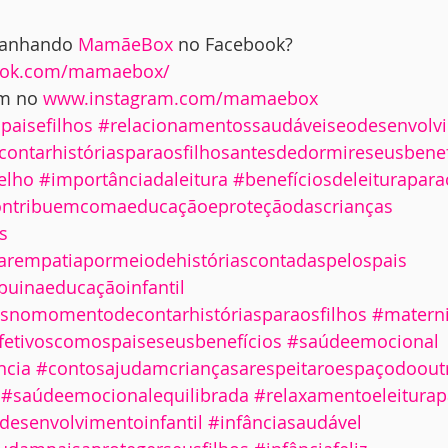
panhando 
MamãeBox
 no Facebook?  
book.com/mamaebox/
m no 
www.instagram.com/mamaebox
paisefilhos
#relacionamentossaudáveiseodesenvolvi
contarhistóriasparaosfilhosantesdedormireseusbenef
elho
#importânciadaleitura
#benefíciosdeleiturapara
scontribuemcomaeducaçãoeproteçãodascrianças
s
arempatiapormeiodehistóriascontadaspelospais
ibuinaeducaçãoinfantil
osnomomentodecontarhistóriasparaosfilhos
#materni
fetivoscomospaiseseusbenefícios
#saúdeemocional
ncia
#contosajudamcriançasarespeitaroespaçodoout
#saúdeemocionalequilibrada
#relaxamentoeleiturap
desenvolvimentoinfantil
#infânciasaudável