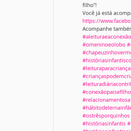
filho”! 
Você já está acom
https://www.face
Acompanhe també
#aleituraeaconexão
#omeninoeolobo
#
#chapeuzinhoverm
#históriasinfanti
#leituraparacriança
#criançaspodemcri
#leituradiáriacontr
#conexãopaisefilh
#relacionamentosa
#hábitodelernainfâ
#ostrêsporquinhos
#históriasinfantis
#