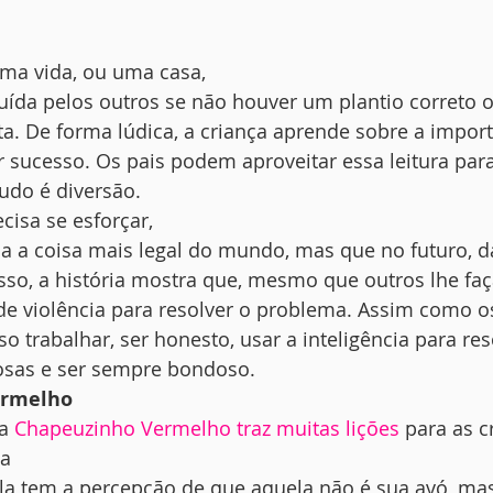
ma vida, ou uma casa,
ruída pelos outros se não houver um plantio correto
a. De forma lúdica, a criança aprende sobre a impor
r sucesso. Os pais podem aproveitar essa leitura par
udo é diversão.  
isa se esforçar,
 a coisa mais legal do mundo, mas que no futuro, d
sso, a história mostra que, mesmo que outros lhe fa
de violência para resolver o problema. Assim como os
o trabalhar, ser honesto, usar a inteligência para res
sas e ser sempre bondoso. 
ermelho
a 
Chapeuzinho Vermelho traz muitas lições
 para as c
ua
ela tem a percepção de que aquela não é sua avó, m