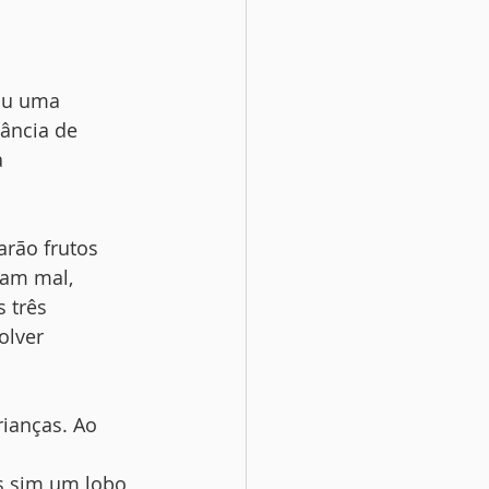
 ou uma
tância de
a
arão frutos
çam mal,
 três
olver
rianças. Ao 
as sim um lobo