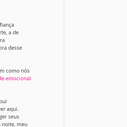
fiança
te, a de
ra
ora desse
sim como nós
de emocional 
bui
r aqui. 
ger seus 
a noite, meu 