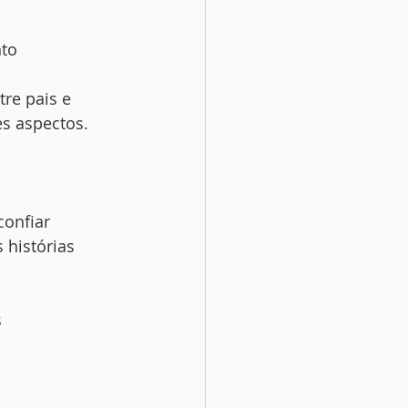
nto
re pais e 
s aspectos. 
confiar
 histórias
s