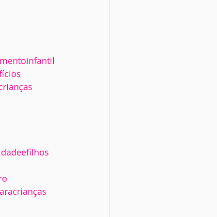
mentoinfantil
ícios
crianças
dadeefilhos
ro
aracrianças