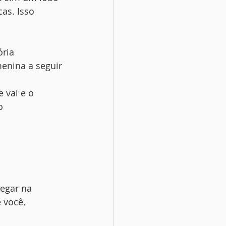
as. Isso
  
ória
enina a seguir
 vai e o
o
hegar na
 você,