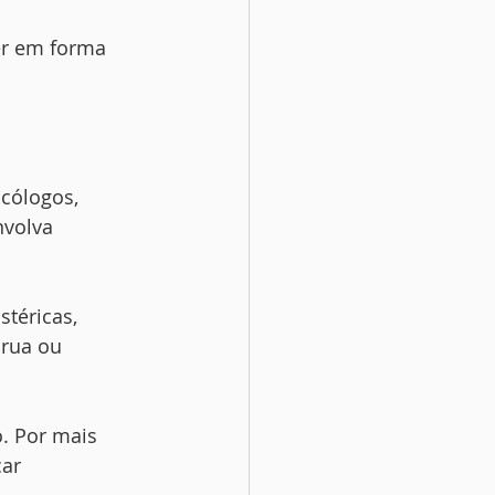
er em forma
icólogos,
nvolva
téricas,
 rua ou
. Por mais
car