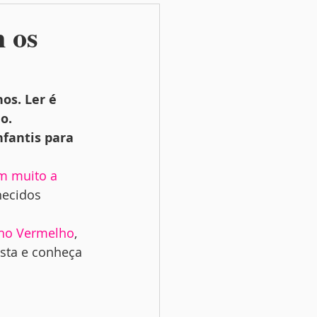
m os
os. Ler é 
o. 
fantis para 
êm muito a 
hecidos 
ho Vermelho
, 
ista e conheça 