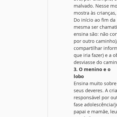
malvado. Nesse mom
mostra às crianças,
Do início ao fim da 
mesma ser chamativ
ensina são: não co
por outro caminho)
compartilhar infor
que iria fazer) e a
desviasse do camin
3. O menino e o
lobo
Ensina muito sobre
seus deveres. A cr
responsável por ou
fase adolescência/
papai e mamãe, leu 