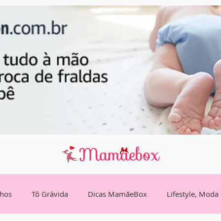
lhos
Tô Grávida
Dicas MamãeBox
Lifestyle, Moda