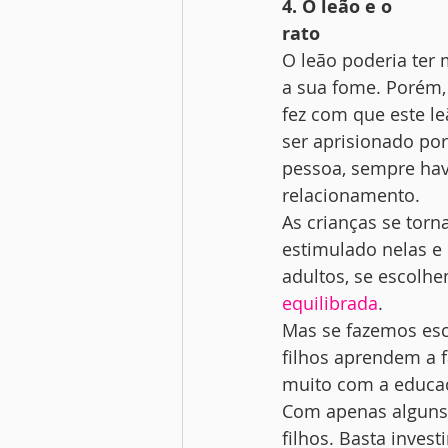
4. O leão e o
rato
O leão poderia ter 
a sua fome. Porém, 
fez com que este le
ser aprisionado por
pessoa, sempre hav
relacionamento. 
As crianças se torn
estimulado nelas e
adultos, se escolh
equilibrada
. 
Mas se fazemos esc
filhos aprendem a f
muito com a educaç
Com apenas alguns m
filhos. Basta invest