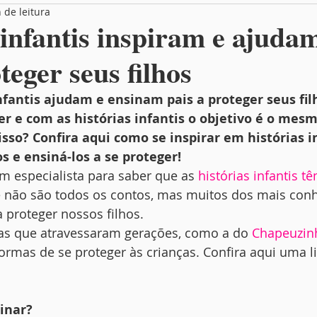
 de leitura
Box Entrevista
Você no MamãeBox
 infantis inspiram e ajuda
teger seus filhos
nfantis ajudam e ensinam pais a proteger seus filh
r e com as histórias infantis o objetivo é o mesm
so? Confira aqui como se inspirar em histórias in
os e ensiná-los a se proteger!
m especialista para saber que as 
histórias infantis t
ue não são todos os contos, mas muitos dos mais con
proteger nossos filhos. 
ias que atravessaram gerações, como a do 
Chapeuzin
formas de se proteger às crianças. Confira aqui uma l
inar?