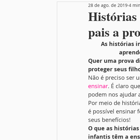
28 de ago. de 2019
4 min
Nutrição
Festas
Mamãe
Histórias
pais a pro
As histórias i
aprende
Quer uma prova dis
proteger seus filh
Não é preciso ser u
ensinar
. É claro q
podem nos ajudar a 
Por meio de histór
é possível ensinar 
seus benefícios! 
O que as histórias
infantis têm a ens