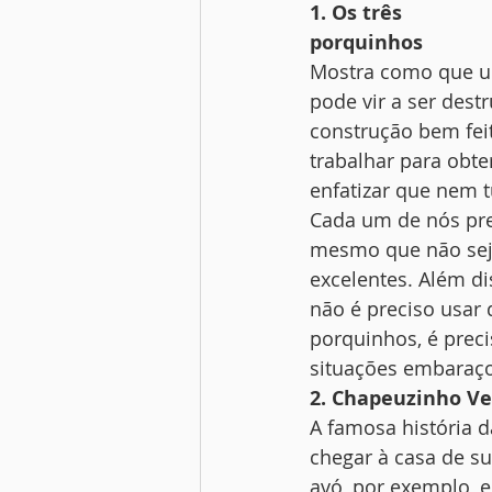
1. Os três
porquinhos
Mostra como que u
pode vir a ser dest
construção bem feit
trabalhar para obte
enfatizar que nem t
Cada um de nós prec
mesmo que não seja
excelentes. Além di
não é preciso usar 
porquinhos, é precis
situações embaraço
2. Chapeuzinho V
A famosa história d
chegar à casa de s
avó, por exemplo, 