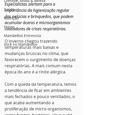
Lifestyle, Moda & Beleza
Especialistas alertam para a 
Saúde
importância da higienização regular 
das pelúcias e brinquedos, que podem 
Nutrição
acumular ácaros e microorganismos 
Festas
causadores de crises respiratórias.
MamãeBox Entrevista
O inverno chegou trazendo 
Você no MamãeBox
temperaturas mais baixas e 
mudanças bruscas no clima, que 
favorecem o surgimento de doenças 
respiratórias. A mais comum nesta 
época do ano é a rinite alérgica. 
Com a queda da temperatura, temos 
a tendência de ficar em ambientes 
mais fechados e pouco ventilados, o 
que acaba aumentando a 
proliferação de micro-organismos, 