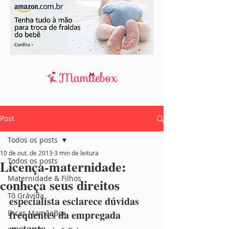
Post
Todos os posts
10 de out. de 2013
3 min de leitura
Todos os posts
Licença-maternidade:
Maternidade & Filhos
conheça seus direitos
Tô Grávida
especialista esclarece dúvidas 
frequentes da empregada 
Dicas MamãeBox
gestante