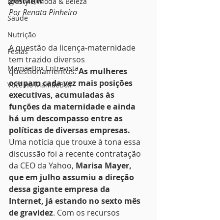
Lifestyle, Moda & Beleza
Por Renata Pinheiro
Saúde
Nutrição
A questão da licença-maternidade 
Festas
tem trazido diversos 
MamãeBox Entrevista
questionamentos. 
As mulheres 
ocupam cada vez mais posições 
Você no MamãeBox
executivas, acumuladas às 
funções da maternidade e ainda 
há um descompasso entre as 
políticas de diversas empresas.
Uma notícia que trouxe à tona essa 
discussão foi a recente contratação 
da CEO da Yahoo,
 Marisa Mayer, 
que em julho assumiu a direção 
dessa gigante empresa da 
Internet, já estando no sexto mês 
de gravidez
. Com os recursos 