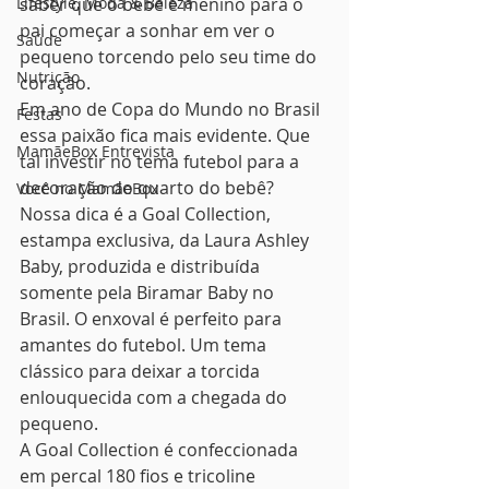
Lifestyle, Moda & Beleza
saber que o bebê é menino para o 
pai começar a sonhar em ver o 
Saúde
pequeno torcendo pelo seu time do 
Nutrição
coração.
Em ano de Copa do Mundo no Brasil 
Festas
essa paixão fica mais evidente. Que 
MamãeBox Entrevista
tal investir no tema futebol para a 
decoração do quarto do bebê? 
Você no MamãeBox
Nossa dica é a Goal Collection, 
estampa exclusiva, da Laura Ashley 
Baby, produzida e distribuída 
somente pela Biramar Baby no 
Brasil. O enxoval é perfeito para 
amantes do futebol. Um tema 
clássico para deixar a torcida 
enlouquecida com a chegada do 
pequeno.
A Goal Collection é confeccionada 
em percal 180 fios e tricoline 