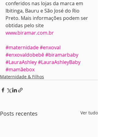
conferidos nas lojas da marca em 
Ibitinga, Bauru e São José do Rio 
Preto. Mais informações podem ser 
obtidas pelo site 
www.biramar.com.br
#maternidade
#enxoval
#enxovaldobebê
#biramarbaby
#LauraAshley
#LauraAshleyBaby
#mamãebox
Maternidade & Filhos
Posts recentes
Ver tudo