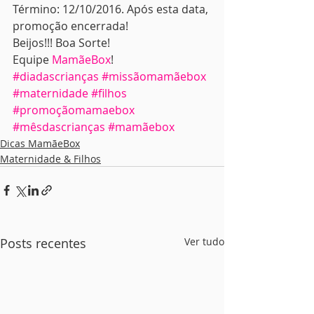
Término: 12/10/2016. Após esta data, 
promoção encerrada!
Beijos!!! Boa Sorte!
Equipe 
MamãeBox
!
#diadascrianças
#missãomamãebox
#maternidade
#filhos
#promoçãomamaebox
#mêsdascrianças
#mamãebox
Dicas MamãeBox
Maternidade & Filhos
Posts recentes
Ver tudo