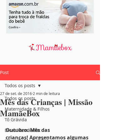
Post
Todos os posts
27 de set. de 2016
2 min de leitura
Todos os posts
Mês das Crianças | Missão
Maternidade & Filhos
MamãeBox
Tô Grávida
Outubro: Mês das 
Dicas MamãeBox
crianças! Apresentamos algumas 