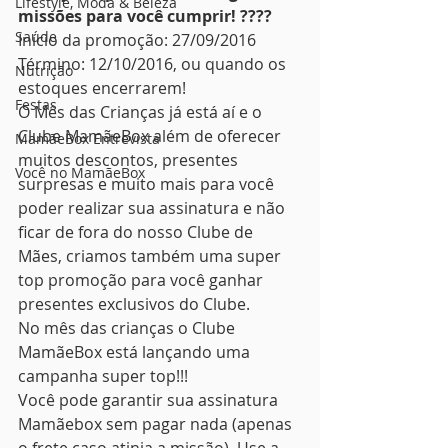
Lifestyle, Moda & Beleza
missões para você cumprir! ????
Saúde
Início da promoção: 27/09/2016 
Término: 12/10/2016, ou quando os 
Nutrição
estoques encerrarem!
Festas
O Mês das Crianças já está aí e o 
Clube MamãeBox além de oferecer 
MamãeBox Entrevista
muitos descontos, presentes 
Você no MamãeBox
surpresas e muito mais para você 
poder realizar sua assinatura e não 
ficar de fora do nosso Clube de 
Mães, criamos também uma super 
top promoção para você ganhar 
presentes exclusivos do Clube.
No mês das crianças o Clube 
MamãeBox está lançando uma 
campanha super top!!!
Você pode garantir sua assinatura 
Mamãebox sem pagar nada (apenas 