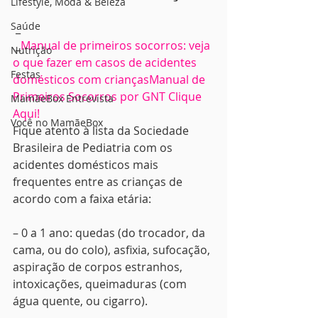
Lifestyle, Moda & Beleza
Saúde
 ​_
 ​_
Manual de primeiros socorros: veja 
Nutrição
o que fazer em casos de acidentes 
Festas
domésticos com crianças
Manual de 
Primeiros Socorros por GNT Clique 
MamãeBox Entrevista
Aqui!
Você no MamãeBox
Fique atento à lista da Sociedade 
Brasileira de Pediatria com os 
acidentes domésticos mais 
frequentes entre as crianças de 
acordo com a faixa etária:
– 0 a 1 ano: quedas (do trocador, da 
cama, ou do colo), asfixia, sufocação, 
aspiração de corpos estranhos, 
intoxicações, queimaduras (com 
água quente, ou cigarro).