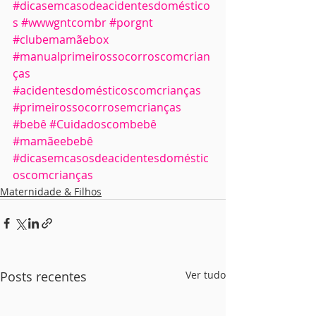
#dicasemcasodeacidentesdoméstico
s
#wwwgntcombr
#porgnt
#clubemamãebox
#manualprimeirossocorroscomcrian
ças
#acidentesdomésticoscomcrianças
#primeirossocorrosemcrianças
#bebê
#Cuidadoscombebê
#mamãeebebê
#dicasemcasosdeacidentesdoméstic
oscomcrianças
Maternidade & Filhos
Posts recentes
Ver tudo