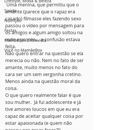
Lifestyle, Moda & Beleza
 Uma menina, que permitiu que o 
Saúde
amante (parece que o rapaz era 
casado) filmasse eles fazendo sexo 
Nutrição
passou o vídeo por mensagem para 
Festas
os amigos e algum amigo soltou na 
rede e pronto… a confusão estava 
MamãeBox Entrevista
feita.
Você no MamãeBox
Não quero entrar na questão se ela 
merecia ou não. Nem no fato de ser 
amante, muito menos no fato do 
cara ser um sem vergonha cretino. 
Menos ainda na questão moral da 
coisa.
O que quero realmente falar é que 
sou mulher.  Já fui adolescente e já 
tive amores loucos em que eu era 
capaz de aceitar qualquer coisa por 
estar apaixonada (e quem não 