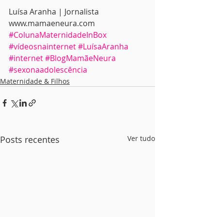
Luísa Aranha | Jornalista
www.mamaeneura.com
#ColunaMaternidadeInBox
#vídeosnainternet
#LuísaAranha
#internet
#BlogMamãeNeura
#sexonaadolescência
Maternidade & Filhos
Posts recentes
Ver tudo