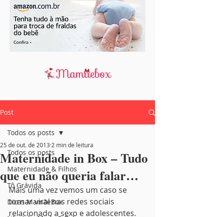
Post
Todos os posts
25 de out. de 2013
2 min de leitura
Todos os posts
Maternidade in Box – Tudo
Maternidade & Filhos
que eu não queria falar…
Tô Grávida
Mais uma vez vemos um caso se 
tornar viral nas redes sociais 
Dicas MamãeBox
relacionado a sexo e adolescentes. 