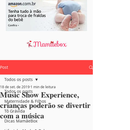
Post
Todos os posts
18 de set. de 2019
1 min de leitura
Todos os posts
Music Show Experience,
Maternidade & Filhos
crianças poderão se divertir
Tô Grávida
com a música
Dicas MamãeBox