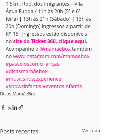
1,5km, Rod. dos Imigrantes – Vila 
Água Funda / 11h às 20h (5ª e 6ª 
feira) | 13h às 21h (Sábado) | 13h às 
20h (Domingo) Ingressos a partir de 
R$ 15. 
Ingressos estão disponíveis 
no
site do Ticket 360, clique aqui
.
Acompanhe o 
@mamaebox
 também 
no 
www.instagram.com/mamaebox
#passeioscomcrianças
#dicasmamãebox
#musicshowexperience
#showsinfantis
#eventosinfantis
Dicas MamãeBox
Posts recentes
Ver tudo