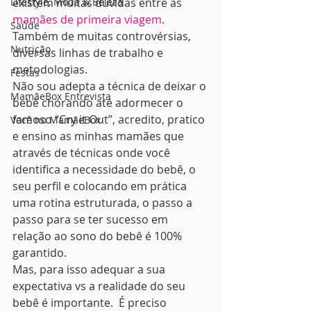
Lifestyle, Moda & Beleza
existem muitas dúvidas entre as 
mamães de primeira viagem
.
Saúde
Também de muitas controvérsias, 
Nutrição
diversas linhas de trabalho e 
metodologias.
Festas
Não sou adepta a técnica de deixar o 
MamãeBox Entrevista
bebê chorando até adormecer o 
famoso “Cry it Out”, acredito, pratico 
Você no MamãeBox
e ensino as minhas mamães que 
através de técnicas onde você 
identifica a necessidade do bebê, o 
seu perfil e colocando em prática 
uma rotina estruturada, o passo a 
passo para se ter sucesso em 
relação ao sono do bebê é 100% 
garantido.
Mas, para isso adequar a sua 
expectativa vs a realidade do seu 
bebê é importante.  É preciso 