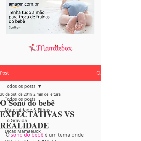
Post
Todos os posts
30 de out. de 2019
2 min de leitura
Todos os posts
O Sono do bebê
Maternidade & Filhos
EXPECTATIVAS VS
Tô Grávida
REALIDADE
Dicas MamãeBox
O 
sono do bebê
 é um tema onde 