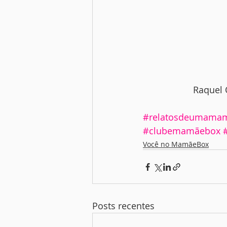
Raquel 
#relatosdeumamam
#clubemamãebox
Você no MamãeBox
Posts recentes