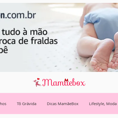
lhos
Tô Grávida
Dicas MamãeBox
Lifestyle, Moda