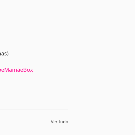
nas)
beMamãeBox
Ver tudo