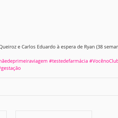
Queiroz e Carlos Eduardo à espera de Ryan (38 sema
ãedeprimeiraviagem
#testedefarmácia
#VocênoClu
#gestação