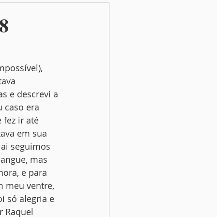
8
possível), 
tava 
s e descrevi a 
 caso era 
fez ir até 
tava em sua 
e ai seguimos 
sangue, mas 
ora, e para 
 meu ventre, 
 só alegria e 
or Raquel 