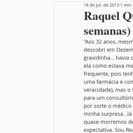
18 de jul. de 2013
1 min 
Nutrição
Festas
Mamãe
Raquel Qu
semanas) 
“Aos 32 anos, mesmo
descobri em Dezemb
gravidinha… havia 
ela como estava me
frequente, pois tenh
uma farmácia e comp
veracidade), mas o f
para um consultóri
por sorte o médico
minha surpresa…lá 
quase morremos de t
expectativa. Sou Rea