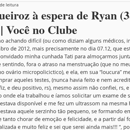
de leitura
Box Entrevista
Você no MamãeBox
eiroz à espera de Ryan (3
| Você no Clube
 achando difícil (ou como diziam alguns médicos, im
ro de 2012, mais precisamente no dia 07.12, que es
convidado minha cunhada Tati para almoçarmos junta
 sentindo, fora o atraso na menstruação (que no meu
o ovário micropolicictico), e ela, em sua “loucura” me 
rar aqueles testes, (nunca havia feito e nem acredi
iz, e deu positivo, rs), mesmo assim não confiei, rs, 
o onde ela trabalhou e íamos solicitar um exame de 
 estava disponível e me fez um ultrassom na mesma h
estava aquele serzinho tão pequeno, se formando em
anto chorar de emoção e felicidade, e a partir daí foi
lizada e muito feliz e sei que serei ainda mais!!! “, p