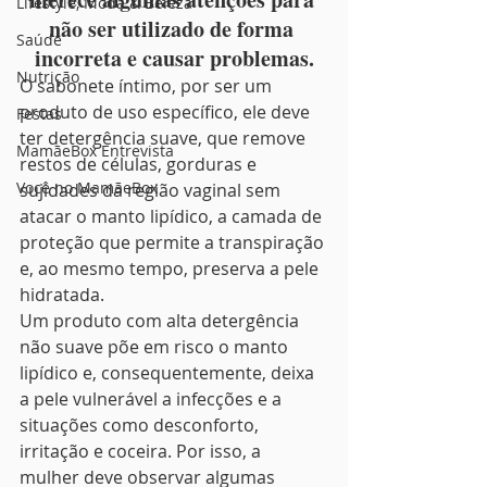
Lifestyle, Moda & Beleza
não ser utilizado de forma 
Saúde
incorreta e causar problemas.
Nutrição
O sabonete íntimo, por ser um 
produto de uso específico, ele deve 
Festas
ter detergência suave, que remove 
MamãeBox Entrevista
restos de células, gorduras e 
Você no MamãeBox
sujidades da região vaginal sem 
atacar o manto lipídico, a camada de 
proteção que permite a transpiração 
e, ao mesmo tempo, preserva a pele 
hidratada.
Um produto com alta detergência 
não suave põe em risco o manto 
lipídico e, consequentemente, deixa 
a pele vulnerável a infecções e a 
situações como desconforto, 
irritação e coceira. Por isso, a 
mulher deve observar algumas 