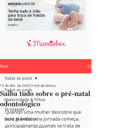
Post
Todos os posts
15 de dez. de 2020
3 min de leitura
Todos os posts
Saiba tudo sobre o pré-natal
Maternidade & Filhos
odontológico
Tô Grávida
Quando uma mulher descobre que 
está grávida uma jornada começa, 
Dicas MamãeBox
principalmente quando se trata de 