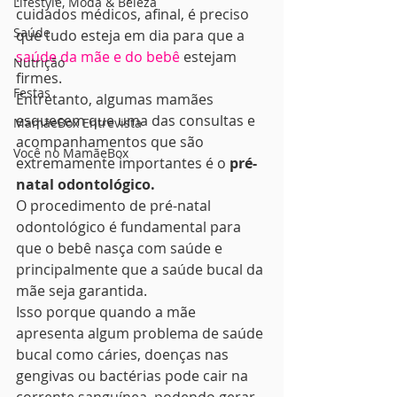
Lifestyle, Moda & Beleza
cuidados médicos, afinal, é preciso 
Saúde
que tudo esteja em dia para que a 
saúde da mãe e do bebê
 estejam 
Nutrição
firmes.  
Festas
Entretanto, algumas mamães 
esquecem que uma das consultas e 
MamãeBox Entrevista
acompanhamentos que são 
Você no MamãeBox
extremamente importantes é o 
pré-
natal odontológico.
O procedimento de pré-natal 
odontológico é fundamental para 
que o bebê nasça com saúde e 
principalmente que a saúde bucal da 
mãe seja garantida. 
Isso porque quando a mãe 
apresenta algum problema de saúde 
bucal como cáries, doenças nas 
gengivas ou bactérias pode cair na 