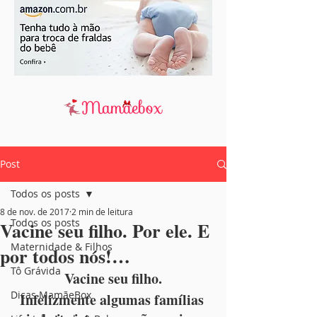
Post
Todos os posts
8 de nov. de 2017
2 min de leitura
Todos os posts
Vacine seu filho. Por ele. E
Maternidade & Filhos
por todos nós!…
Tô Grávida
Vacine seu filho.
Dicas MamãeBox
Infelizmente algumas famílias 