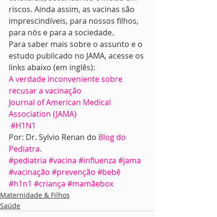
riscos. Ainda assim, as vacinas são 
imprescindíveis, para nossos filhos, 
para nós e para a sociedade.
Para saber mais sobre o assunto e o 
estudo publicado no JAMA, acesse os 
links abaixo (em inglês):
A verdade inconveniente sobre 
recusar a vacinação 
Journal of American Medical 
Association (JAMA)
 #H1N1
Por: Dr. Sylvio Renan do 
Blog do 
Pediatra
.
#pediatria
#vacina
#influenza
#jama
#vacinação
#prevenção
#bebê
#h1n1
#criança
#mamãebox
Maternidade & Filhos
Saúde