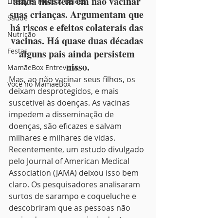
ainda insistem em não vacinar 
Lifestyle, Moda & Beleza
suas crianças. Argumentam que 
Saúde
há riscos e efeitos colaterais das 
Nutrição
vacinas. Há quase duas décadas 
Festas
alguns pais ainda persistem 
nisso.
MamãeBox Entrevista
Mas, ao não vacinar seus filhos, os 
Você no MamãeBox
deixam desprotegidos, e mais 
suscetível às doenças. As vacinas 
impedem a disseminação de 
doenças, são eficazes e salvam 
milhares e milhares de vidas.
Recentemente, um estudo divulgado 
pelo Journal of American Medical 
Association (JAMA) deixou isso bem 
claro. Os pesquisadores analisaram 
surtos de sarampo e coqueluche e 
descobriram que as pessoas não 