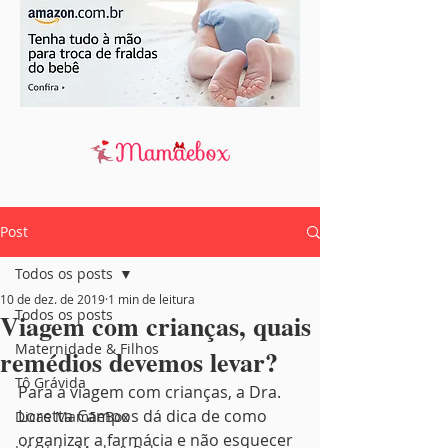
Post
Todos os posts
10 de dez. de 2019
1 min de leitura
Todos os posts
Viagem com crianças, quais
Maternidade & Filhos
remédios devemos levar?
Tô Grávida
Para a viagem com crianças, a Dra. 
Loretta Campos dá dica de como 
Dicas MamãeBox
organizar a farmácia e não esquecer 