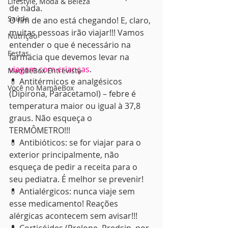
Lifestyle, Moda & Beleza
de nada. 
Saúde
O fim de ano está chegando! E, claro, 
muitas pessoas irão viajar!!! Vamos 
Nutrição
entender o que é necessário na 
Festas
farmácia que devemos levar na 
viagem com crianças
.
MamãeBox Entrevista
💊 Antitérmicos e analgésicos 
Você no MamãeBox
(Dipirona, Paracetamol) – febre é 
temperatura maior ou igual à 37,8 
graus. Não esqueça o 
TERMÔMETRO!!!
💊 Antibióticos: se for viajar para o 
exterior principalmente, não 
esqueça de pedir a receita para o 
seu pediatra. É melhor se prevenir!
💊 Antialérgicos: nunca viaje sem 
esse medicamento! Reações 
alérgicas acontecem sem avisar!!!