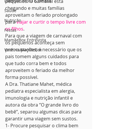
Lifestyle, Moda & Beleza
pequenos. O Carnaval está 
chegando e muitas famílias 
Saúde
aproveitam o feriado prolongado 
Nutrição
para 
viajar e curtir o tempo livre com 
os filhos
. 
Festas
Para que a viagem de carnaval com 
MamãeBox Entrevista
os pequenos aconteça sem 
preocupações, é necessário que os 
Você no MamãeBox
pais tomem alguns cuidados para 
que tudo corra bem e todos 
aproveitem o feriado da melhor 
forma possível.
A Dra. Thatiane Mahet, médica 
pediatra especialista em alergia, 
imunologia e nutrição infantil e 
autora da obra ‘’O grande livro do 
bebê’’, separou algumas dicas para 
garantir uma viagem sem sustos.
1- Procure pesquisar o clima bem 