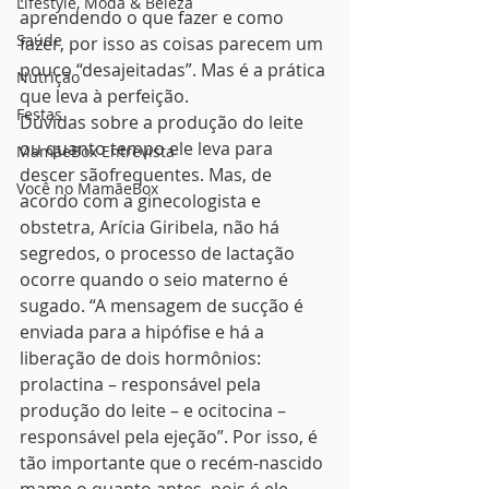
Lifestyle, Moda & Beleza
aprendendo o que fazer e como 
Saúde
fazer, por isso as coisas parecem um 
pouco “desajeitadas”. Mas é a prática 
Nutrição
que leva à perfeição.
Festas
Dúvidas sobre a produção do leite 
ou quanto tempo ele leva para 
MamãeBox Entrevista
descer sãofrequentes. Mas, de 
Você no MamãeBox
acordo com a ginecologista e 
obstetra, Arícia Giribela, não há 
segredos, o processo de lactação 
ocorre quando o seio materno é 
sugado. “A mensagem de sucção é 
enviada para a hipófise e há a 
liberação de dois hormônios: 
prolactina – responsável pela 
produção do leite – e ocitocina – 
responsável pela ejeção”. Por isso, é 
tão importante que o recém-nascido 