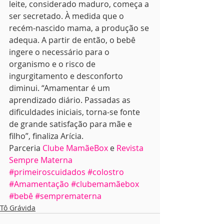
leite, considerado maduro, começa a 
ser secretado. À medida que o 
recém-nascido mama, a produção se 
adequa. A partir de então, o bebê 
ingere o necessário para o 
organismo e o risco de 
ingurgitamento e desconforto 
diminui. “Amamentar é um 
aprendizado diário. Passadas as 
dificuldades iniciais, torna-se fonte 
de grande satisfação para mãe e 
filho”, finaliza Arícia.
Parceria 
Clube MamãeBox
 e 
Revista 
Sempre Materna
#primeiroscuidados
#colostro
#Amamentação
#clubemamãebox
#bebê
#semprematerna
Tô Grávida