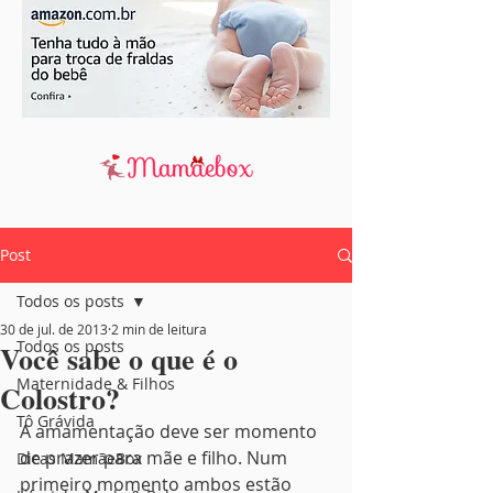
Post
Todos os posts
30 de jul. de 2013
2 min de leitura
Todos os posts
Você sabe o que é o
Maternidade & Filhos
Colostro?
Tô Grávida
A amamentação deve ser momento 
de prazer para mãe e filho. Num 
Dicas MamãeBox
primeiro momento ambos estão 