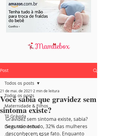
Post
Todos os posts
21 de mai. de 2021
2 min de leitura
Todos os posts
Você sabia que gravidez sem
Maternidade & Filhos
sintoma existe?
Tô Grávida
Gravidez sem sintoma existe, sabia? 
Segundo estudo, 32% das mulheres 
Dicas MamãeBox
desconhecem esse fato. Enquanto 