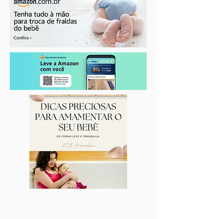
Seu mamilo rachou?
Planejamento da
Cuidados essenciais
Como se Prepara
durante a amamentação
uma Gravidez Sa
Consciente em 2