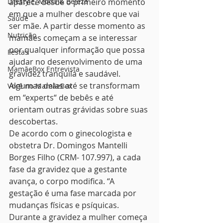
Lifestyle, Moda & Beleza
aparece desde o primeiro momento 
em que a mulher descobre que vai 
Saúde
ser mãe. A partir desse momento as 
Nutrição
mamães começam a se interessar 
por qualquer informação que possa 
Festas
ajudar no desenvolvimento de uma 
MamãeBox Entrevista
gravidez tranquila e saudável. 
Algumas delas até se transformam 
Você no MamãeBox
em “experts“ de bebês e até 
orientam outras grávidas sobre suas 
descobertas. 
De acordo com o ginecologista e 
obstetra Dr. Domingos Mantelli 
Borges Filho (CRM- 107.997), a cada 
fase da gravidez que a gestante 
avança, o corpo modifica. “A 
gestação é uma fase marcada por 
mudanças físicas e psíquicas. 
Durante a gravidez a mulher começa 