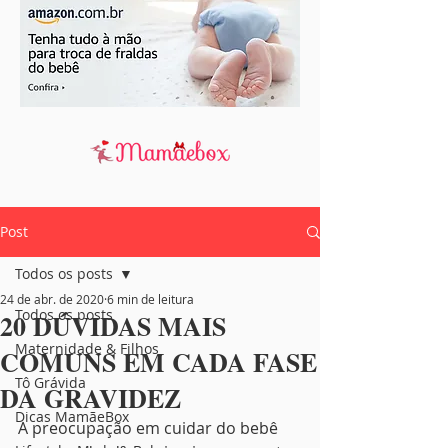
Post
Todos os posts
24 de abr. de 2020
6 min de leitura
Todos os posts
20 DÚVIDAS MAIS
Maternidade & Filhos
COMUNS EM CADA FASE
Tô Grávida
DA GRAVIDEZ
Dicas MamãeBox
A preocupação em cuidar do bebê 