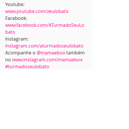
Youtube: 
www.youtube.com/zeulobato
Facebook: 
www.facebook.com/ATurmadoSeuLo
bato
Instagram: 
instagram.com/aturmadoseulobato
Acompanhe o 
@mamaebox
 também 
no 
www.instagram.com/mamaebox
#turmadoseulobato
#maternidadeefilhos
#dicasmamãebox
#dicasdemusicalinfantil
#showsinfantis
#aturmadoseulobato
#musicalinfantil
Dicas MamãeBox