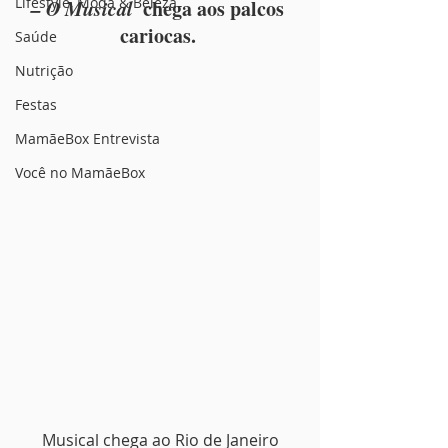
Lifestyle, Moda & Beleza
– O Musical
  chega aos palcos 
cariocas. 
Saúde
Nutrição
Festas
MamãeBox Entrevista
Você no MamãeBox
Musical chega ao Rio de Janeiro