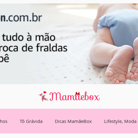
lhos
Tô Grávida
Dicas MamãeBox
Lifestyle, Moda