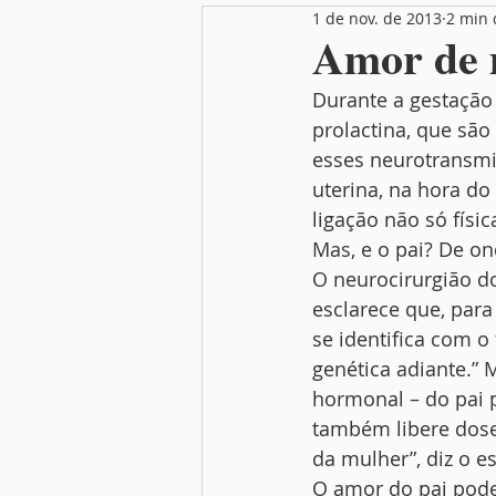
1 de nov. de 2013
2 min 
Nutrição
Festas
Mamãe
Amor de m
Durante a gestação
prolactina, que são
esses neurotransmi
uterina, na hora do
ligação não só fís
Mas, e o pai? De on
O neurocirurgião do
esclarece que, para
se identifica com o
genética adiante.”
hormonal – do pai 
também libere dose
da mulher”, diz o es
O amor do pai pode