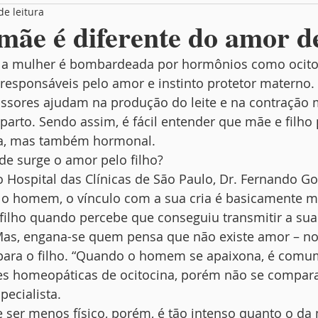
de leitura
Box Entrevista
Você no MamãeBox
ãe é diferente do amor d
 a mulher é bombardeada por hormônios como ocito
 responsáveis pelo amor e instinto protetor materno. 
ssores ajudam na produção do leite e na contração 
 parto. Sendo assim, é fácil entender que mãe e filh
ica, mas também hormonal.
de surge o amor pelo filho?
 Hospital das Clínicas de São Paulo, Dr. Fernando Go
 o homem, o vínculo com a sua cria é basicamente me
 filho quando percebe que conseguiu transmitir a sua
 Mas, engana-se quem pensa que não existe amor – no
para o filho. “Quando o homem se apaixona, é comu
s homeopáticas de ocitocina, porém não se compara
pecialista.
 ser menos físico, porém, é tão intenso quanto o da