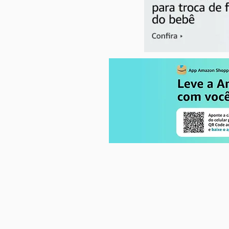
Seu mamilo rachou? Cuidados
essenciais durante a
amamentação