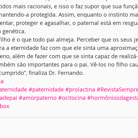
os mais racionais, e isso o faz supor que sua função
mantendo-a protegida. Assim, enquanto o instinto mat
ntar, proteger e agasalhar, o paternal está em resgu
 genética.
ilho é o que todo pai almeja. Perceber que os seus j
ra a eternidade faz com que ele sinta uma aproximaç
o, além de fazer com que se sinta capaz de realizá-
ambém são importantes para o pai. Vê-los no filho ca
umprido”, finaliza Dr. Fernando.
na
ternidade
#paternidade
#prolactina
#RevistaSempr
adepai
#amorpaterno
#ocitocina
#hormôniosdagest
box