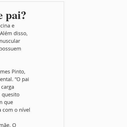
e pai?
cina e 
Além disso, 
muscular 
o possuem 
mes Pinto, 
ntal. “O pai 
 carga 
 quesito 
m que 
 com o nível 
 mãe. O 