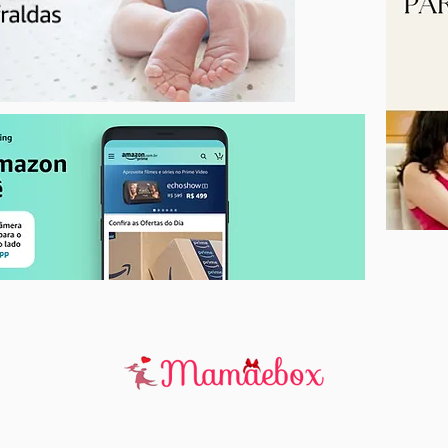
Férias: Confira algumas dicas
para as famílias aproveitarem
a folga com as crianças de
forma lúdica