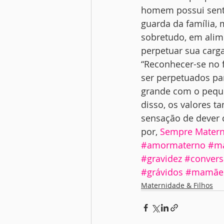
homem possui sentid
guarda da família, 
sobretudo, em alime
perpetuar sua carga
“Reconhecer-se no f
ser perpetuados pa
grande com o pequen
disso, os valores t
sensação de dever c
por, 
Sempre Mater
#amormaterno
#ma
#gravidez
#convers
#grávidos
#mamãe
Maternidade & Filhos