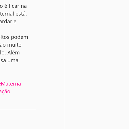
 é ficar na 
ernal está, 
ardar e 
eitos podem 
ão muito 
lo. Além 
usa uma 
eMaterna
ação