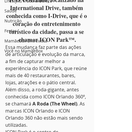
Lifestyle, Moda & Beleza
International Drive, também 
Saúde
conhecida como I-Drive, que é o 
Nutrição
coração do entretenimento 
turístico da cidade, passa a se 
Festas
chamar 
ICON Park™
.
MamãeBox Entrevista
Essa mudança faz parte das ações 
Você no MamãeBox
de articulação e evolução da marca, 
a fim de capturar melhor a 
experiência do ICON Park, que reúne 
mais de 40 restaurantes, bares, 
lojas, atrações e o pátio central. 
Além disso, a roda-gigante, antes 
conhecida como ICON Orlando 360º, 
se chamará 
A Roda (The Wheel)
. As 
marcas ICON Orlando e ICON 
Orlando 360 não estão mais sendo 
utilizadas.