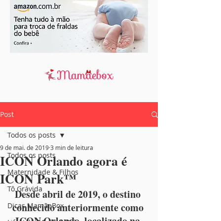
Post
Todos os posts
9 de mai. de 2019
3 min de leitura
Todos os posts
ICON Orlando agora é
Maternidade & Filhos
ICON Park™
Tô Grávida
Desde abril de 2019, o destino 
conhecido anteriormente como 
Dicas MamãeBox
ICON Orlando, localizado na 