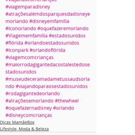
#viagemparadisney
#atraçõesalémdosparquesdadisneye
morlando
#disneyemfamília
#iconorlando
#oquefazeremorlando
#Viagememfamília
#estadosunidos
#flórida
#orlandoestadosunidos
#iconpark
#orlandoflórida
#viagemcomcrianças
#maiorrodagigantedacostalestedose
stadosunidos
#museudeceramadametussaudsorla
ndo
#viajandoparaosestadosunidos
#rodagigantedeorlando
#atraçõesemorlando
#thewheel
#oquefazernadisney
#orlando
#disneycomcrianças
Dicas MamãeBox
Lifestyle, Moda & Beleza