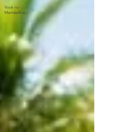
Você no
MamãeBox