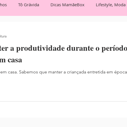
lhos
Tô Grávida
Dicas MamãeBox
Lifestyle, Moda
Box Entrevista
Você no MamãeBox
itura
er a produtividade durante o período
em casa
 em casa. Sabemos que manter a criançada entretida em época 