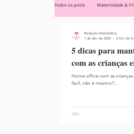
Todos os posts
Maternidade & Fi
Nutrição
Festas
Mamãe
Redação MamãeBox
1 de abr. de 2020
2 min de le
5 dicas para mant
com as crianças 
Home office com as crianças
fácil, não é mesmo?...